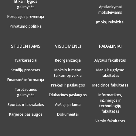
Etika ir lygios
galimybės
Apsilankymai
moksleiviams
Korupcijos prevencija
Įmokų rekvizitai
Privatumo politika
STUDENTAMS
VISUOMENEI
PADALINIAI
Tvarkaraščiai
Reorganizacija
Alytaus fakultetas
Studijų procesas
Mokslo ir meno
Menų ir ugdymo
taikomoji veikla
fakultetas
Finansinė informacija
Prekės ir paslaugos
Medicinos fakultetas
Tarptautinės
galimybės
Edukacinės paslaugos
Informatikos,
inžinerijos ir
Sportas ir laisvalaikis
Viešieji pirkimai
technologijų
fakultetas
Karjeros paslaugos
Dokumentai
Verslo fakultetas