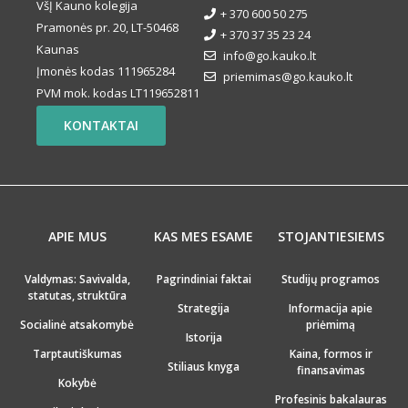
VšĮ Kauno kolegija
+ 370 600 50 275
Pramonės pr. 20, LT-50468
+ 370 37 35 23 24
Kaunas
info@go.kauko.lt
Įmonės kodas 111965284
priemimas@go.kauko.lt
PVM mok. kodas LT119652811
KONTAKTAI
APIE MUS
KAS MES ESAME
STOJANTIESIEMS
Valdymas: Savivalda,
Pagrindiniai faktai
Studijų programos
statutas, struktūra
Strategija
Informacija apie
Socialinė atsakomybė
priėmimą
Istorija
Tarptautiškumas
Kaina, formos ir
Stiliaus knyga
finansavimas
Kokybė
Profesinis bakalauras