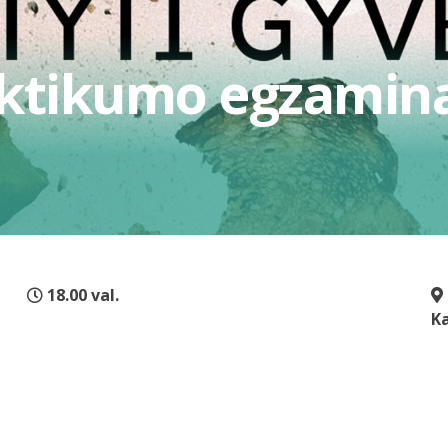
ktikumo egzaminas
18.00 val.
K