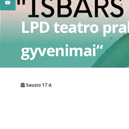
LPD teatro pra
gyvenimai“
Sausio 17 d.