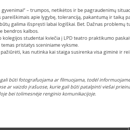
i gyvenimai“ – trumpos, netikėtos ir be pagraudenimų situac
pareiškimais apie lygybę, toleranciją, pakantumą ir taiką p
būtų galima išspręsti labai logiškai. Bet. Dažnas problemų t
 bendros kalbos.
kolegijos studentai kviečia į LPD teatro praktikumo paskait
s temas pristatys sceniniame vyksme.
pažiūrėti, kas nutinka kai staiga susirenka visa giminė ir rei
gali būti fotografuojama ar filmuojama, todėl informuojame
e ar vaizdo įrašuose, kurie gali būti patalpinti viešai priei
doje bei tolimesnėje renginio komunikacijoje.