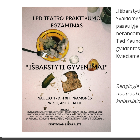
„Išbarstyt
Svaidomės 
pasaulyje 
nerandame
Tad Kauno 
gvildenta
Kviečiame 
Renginyje 
nuotraukos
žiniasklai