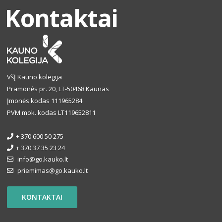
Kontaktai
VšĮ Kauno kolegija
Pramonės pr. 20, LT-50468 Kaunas
Įmonės kodas 111965284
PVM mok. kodas LT119652811
+ 370 600 50 275
+ 370 37 35 23 24
info@go.kauko.lt
priemimas@go.kauko.lt
KONTAKTAI