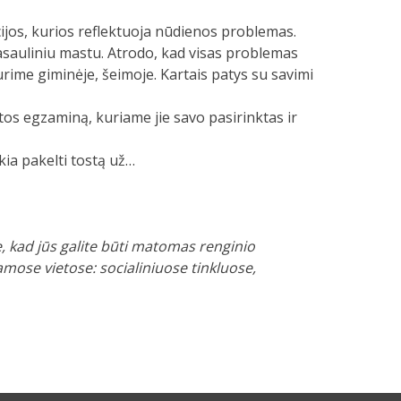
ijos, kurios reflektuoja nūdienos problemas.
asauliniu mastu. Atrodo, kad visas problemas
urime giminėje, šeimoje. Kartais patys su savimi
os egzaminą, kuriame jie savo pasirinktas ir
kia pakelti tostą už…
, kad jūs galite būti matomas renginio
namose vietose: socialiniuose tinkluose,