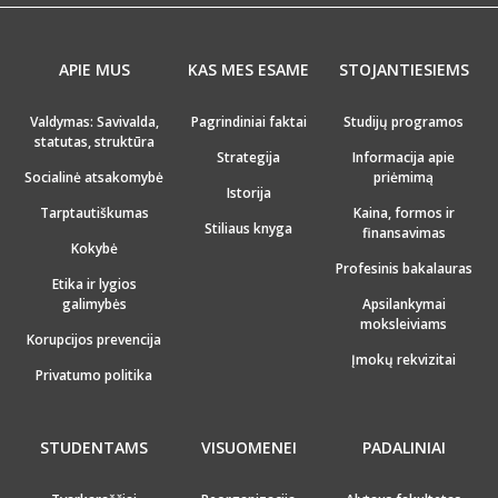
APIE MUS
KAS MES ESAME
STOJANTIESIEMS
Valdymas: Savivalda,
Pagrindiniai faktai
Studijų programos
statutas, struktūra
Strategija
Informacija apie
Socialinė atsakomybė
priėmimą
Istorija
Tarptautiškumas
Kaina, formos ir
Stiliaus knyga
finansavimas
Kokybė
Profesinis bakalauras
Etika ir lygios
galimybės
Apsilankymai
moksleiviams
Korupcijos prevencija
Įmokų rekvizitai
Privatumo politika
STUDENTAMS
VISUOMENEI
PADALINIAI