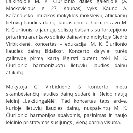
Laikinojoje M. K. Čiurlionio dailės galerijoje (A.
Mackevičiaus g. 27, Kaunas) vyks Kauno A.
Kačanausko muzikos mokyklos moksleivių atliekamų
lietuvių liaudies dainų, kurias chorui harmonizavo M.
K. Čiurlionis, o jaunųjų solistų balsams su fortepijono
pritarimu aranžavo solinio dainavimo mokytoja Giedrė
Virbickienė, koncertas – edukacija „M. K. Čiurlionio
liaudies dainų išdailos“. Koncerto dalyviai turės
galimybę pirmą kartą išgirsti būtent tokį M. K.
Čiurlionio harmonizuotų lietuvių liaudies dainų
atlikimą.
Mokytoja G. Virbickienė iš koncerto metu
skambėsiančių liaudies dainų sudarė ir išleido naują
leidinį „Lakštingalėlė“. Tad koncertas taps erdve,
kurioje lietuvių liaudies dainų, nuspalvintų M. K.
Čiurlionio harmonijos spalvomis, pažinimas ir naujo
leidinio pristatymas susijungs į vieną darnią visumą.