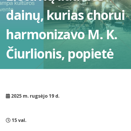
dainų, kurias chorui
harmonizavo M. K.
Čiurlionis, popietė
2025 m. rugsėjo 19 d.
15 val.