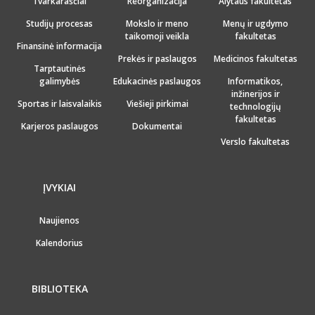
Tvarkaraščiai
Reorganizacija
Alytaus fakultetas
Studijų procesas
Mokslo ir meno
Menų ir ugdymo
taikomoji veikla
fakultetas
Finansinė informacija
Prekės ir paslaugos
Medicinos fakultetas
Tarptautinės
galimybės
Edukacinės paslaugos
Informatikos,
inžinerijos ir
Sportas ir laisvalaikis
Viešieji pirkimai
technologijų
fakultetas
Karjeros paslaugos
Dokumentai
Verslo fakultetas
ĮVYKIAI
Naujienos
Kalendorius
BIBLIOTEKA