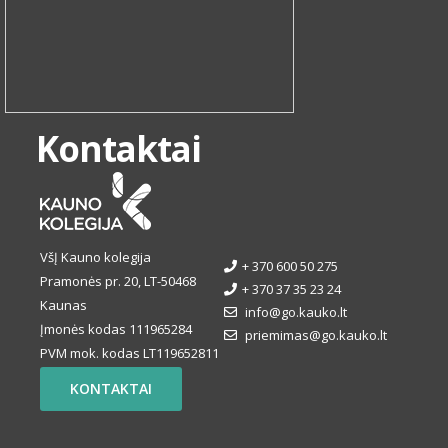
Kontaktai
VšĮ Kauno kolegija
+ 370 600 50 275
Pramonės pr. 20, LT-50468
+ 370 37 35 23 24
Kaunas
info@go.kauko.lt
Įmonės kodas 111965284
priemimas@go.kauko.lt
PVM mok. kodas LT119652811
KONTAKTAI