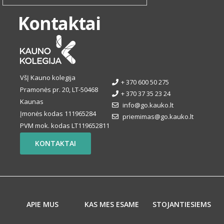
Kontaktai
VšĮ Kauno kolegija
+ 370 600 50 275
Pramonės pr. 20, LT-50468
+ 370 37 35 23 24
Kaunas
info@go.kauko.lt
Įmonės kodas 111965284
priemimas@go.kauko.lt
PVM mok. kodas LT119652811
KONTAKTAI
APIE MUS
KAS MES ESAME
STOJANTIESIEMS