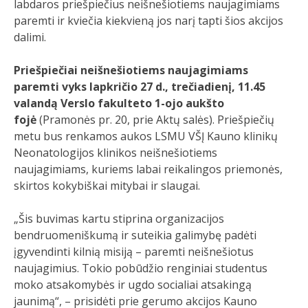
labdaros priešpiečius neišnešiotiems naujagimiams
paremti ir kviečia kiekvieną jos narį tapti šios akcijos
dalimi.
Priešpiečiai neišnešiotiems naujagimiams
paremti vyks lapkričio 27 d., trečiadienį, 11.45
valandą Verslo fakulteto 1-ojo aukšto
fojė
(Pramonės pr. 20, prie Aktų salės). Priešpiečių
metu bus renkamos aukos LSMU VŠĮ Kauno klinikų
Neonatologijos klinikos neišnešiotiems
naujagimiams, kuriems labai reikalingos priemonės,
skirtos kokybiškai mitybai ir slaugai.
„Šis buvimas kartu stiprina organizacijos
bendruomeniškumą ir suteikia galimybę padėti
įgyvendinti kilnią misiją – paremti neišnešiotus
naujagimius. Tokio pobūdžio renginiai studentus
moko atsakomybės ir ugdo socialiai atsakingą
jaunimą“, – prisidėti prie gerumo akcijos Kauno