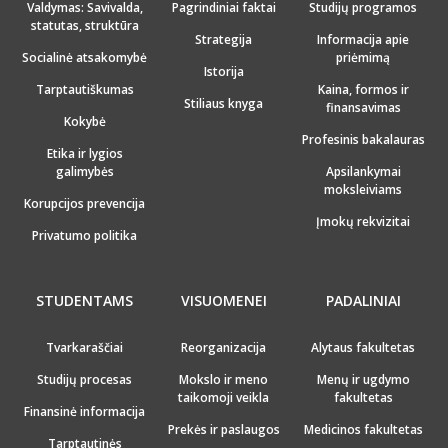
Valdymas: Savivalda,
Pagrindiniai faktai
Studijų programos
statutas, struktūra
Strategija
Informacija apie
Socialinė atsakomybė
priėmimą
Istorija
Tarptautiškumas
Kaina, formos ir
Stiliaus knyga
finansavimas
Kokybė
Profesinis bakalauras
Etika ir lygios
galimybės
Apsilankymai
moksleiviams
Korupcijos prevencija
Įmokų rekvizitai
Privatumo politika
STUDENTAMS
VISUOMENEI
PADALINIAI
Tvarkaraščiai
Reorganizacija
Alytaus fakultetas
Studijų procesas
Mokslo ir meno
Menų ir ugdymo
taikomoji veikla
fakultetas
Finansinė informacija
Prekės ir paslaugos
Medicinos fakultetas
Tarptautinės