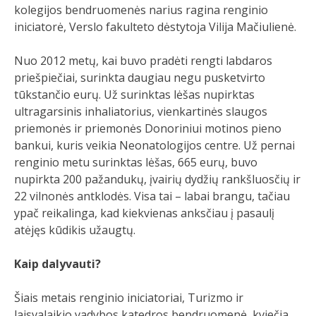
kolegijos bendruomenės narius ragina renginio
iniciatorė, Verslo fakulteto dėstytoja Vilija Mačiulienė.
Nuo 2012 metų, kai buvo pradėti rengti labdaros
priešpiečiai, surinkta daugiau negu pusketvirto
tūkstančio eurų. Už surinktas lėšas nupirktas
ultragarsinis inhaliatorius, vienkartinės slaugos
priemonės ir priemonės Donoriniui motinos pieno
bankui, kuris veikia Neonatologijos centre. Už pernai
renginio metu surinktas lėšas, 665 eurų, buvo
nupirkta 200 pažandukų, įvairių dydžių rankšluosčių ir
22 vilnonės antklodės. Visa tai – labai brangu, tačiau
ypač reikalinga, kad kiekvienas anksčiau į pasaulį
atėjęs kūdikis užaugtų.
Kaip dalyvauti?
Šiais metais renginio iniciatoriai, Turizmo ir
laisvalaikio vadybos katedros bendruomenė, kviečia