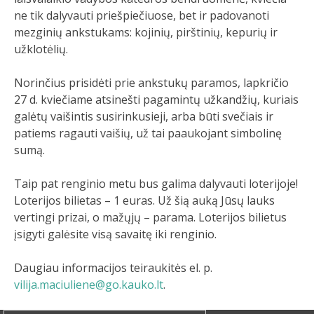
ne tik dalyvauti priešpiečiuose, bet ir padovanoti
mezginių ankstukams: kojinių, pirštinių, kepurių ir
užklotėlių.
Norinčius prisidėti prie ankstukų paramos, lapkričio
27 d. kviečiame atsinešti pagamintų užkandžių, kuriais
galėtų vaišintis susirinkusieji, arba būti svečiais ir
patiems ragauti vaišių, už tai paaukojant simbolinę
sumą.
Taip pat renginio metu bus galima dalyvauti loterijoje!
Loterijos bilietas – 1 euras. Už šią auką Jūsų lauks
vertingi prizai, o mažųjų – parama. Loterijos bilietus
įsigyti galėsite visą savaitę iki renginio.
Daugiau informacijos teiraukitės el. p.
vilija.maciuliene@go.kauko.lt
.