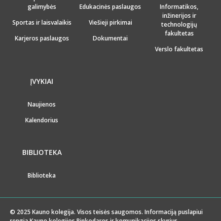
galimybės
Edukacinės paslaugos
Informatikos,
inžinerijos ir
Sportas ir laisvalaikis
Viešieji pirkimai
technologijų
fakultetas
Karjeros paslaugos
Dokumentai
Verslo fakultetas
ĮVYKIAI
Naujienos
Kalendorius
BIBLIOTEKA
Biblioteka
© 2025 Kauno kolegija. Visos teisės saugomos. Informaciją puslapiui
rengia Kauno kolegijos Rinkodaros ir komunikacijos skyrius.