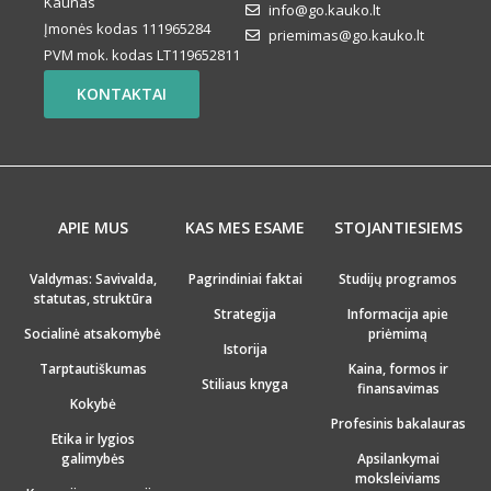
Kaunas
info@go.kauko.lt
Įmonės kodas 111965284
priemimas@go.kauko.lt
PVM mok. kodas LT119652811
KONTAKTAI
APIE MUS
KAS MES ESAME
STOJANTIESIEMS
Valdymas: Savivalda,
Pagrindiniai faktai
Studijų programos
statutas, struktūra
Strategija
Informacija apie
Socialinė atsakomybė
priėmimą
Istorija
Tarptautiškumas
Kaina, formos ir
Stiliaus knyga
finansavimas
Kokybė
Profesinis bakalauras
Etika ir lygios
galimybės
Apsilankymai
moksleiviams