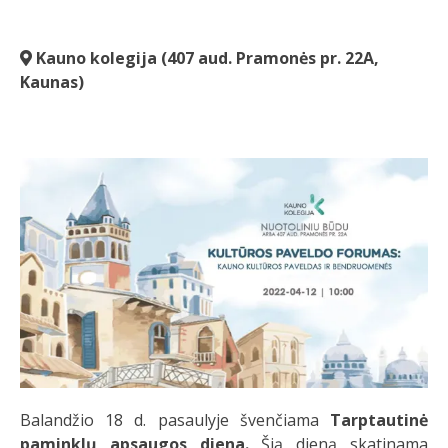
Kauno kolegija (407 aud. Pramonės pr. 22A,
Kaunas)
Balandžio 18 d. pasaulyje švenčiama
Tarptautinė
paminklų apsaugos diena.
Šią dieną skatinama