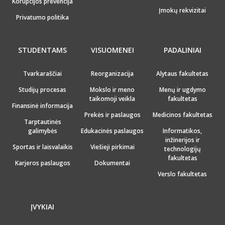
Korupcijos prevencija
Įmokų rekvizitai
Privatumo politika
STUDENTAMS
VISUOMENEI
PADALINIAI
Tvarkaraščiai
Reorganizacija
Alytaus fakultetas
Studijų procesas
Mokslo ir meno
Menų ir ugdymo
taikomoji veikla
fakultetas
Finansinė informacija
Prekės ir paslaugos
Medicinos fakultetas
Tarptautinės
galimybės
Edukacinės paslaugos
Informatikos,
inžinerijos ir
Sportas ir laisvalaikis
Viešieji pirkimai
technologijų
fakultetas
Karjeros paslaugos
Dokumentai
Verslo fakultetas
ĮVYKIAI