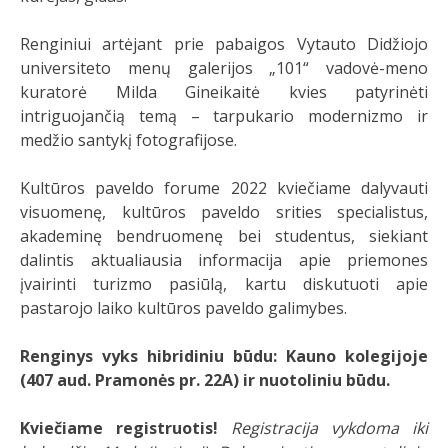
Renginiui artėjant prie pabaigos Vytauto Didžiojo
universiteto menų galerijos „101“ vadovė-meno
kuratorė Milda Gineikaitė kvies patyrinėti
intriguojančią temą – tarpukario modernizmo ir
medžio santykį fotografijose.
Kultūros paveldo forume 2022 kviečiame dalyvauti
visuomenę, kultūros paveldo srities specialistus,
akademinę bendruomenę bei studentus, siekiant
dalintis aktualiausia informacija apie priemones
įvairinti turizmo pasiūlą, kartu diskutuoti apie
pastarojo laiko kultūros paveldo galimybes.
Renginys vyks hibridiniu būdu: Kauno kolegijoje
(407 aud. Pramonės pr. 22A) ir nuotoliniu būdu.
Kviečiame registruotis!
Registracija vykdoma iki