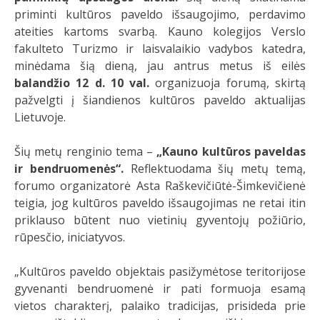
priminti kultūros paveldo išsaugojimo, perdavimo
ateities kartoms svarbą. Kauno kolegijos Verslo
fakulteto Turizmo ir laisvalaikio vadybos katedra,
minėdama šią dieną, jau antrus metus iš eilės
balandžio 12 d. 10 val.
organizuoja forumą, skirtą
pažvelgti į šiandienos kultūros paveldo aktualijas
Lietuvoje.
Šių metų renginio tema –
„Kauno kultūros paveldas
ir bendruomenės“.
Reflektuodama šių metų temą,
forumo organizatorė Asta Raškevičiūtė-Šimkevičienė
teigia, jog kultūros paveldo išsaugojimas ne retai itin
priklauso būtent nuo vietinių gyventojų požiūrio,
rūpesčio, iniciatyvos.
„Kultūros paveldo objektais pasižymėtose teritorijose
gyvenanti bendruomenė ir pati formuoja esamą
vietos charakterį, palaiko tradicijas, prisideda prie