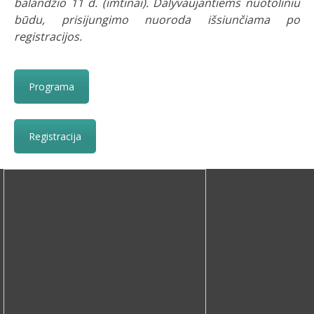
balandžio 11 d. (imtinai). Dalyvaujantiems nuotoliniu
būdu, prisijungimo nuoroda išsiunčiama po
registracijos.
Programa
Registracija