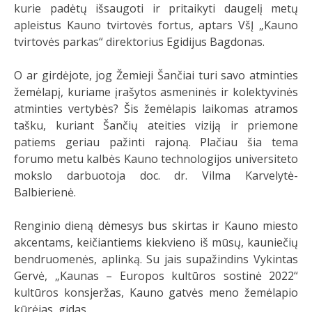
kurie padėtų išsaugoti ir pritaikyti daugelį metų
apleistus Kauno tvirtovės fortus, aptars VšĮ „Kauno
tvirtovės parkas“ direktorius Egidijus Bagdonas.
O ar girdėjote, jog Žemieji Šančiai turi savo atminties
žemėlapį, kuriame įrašytos asmeninės ir kolektyvinės
atminties vertybės? Šis žemėlapis laikomas atramos
tašku, kuriant Šančių ateities viziją ir priemone
patiems geriau pažinti rajoną. Plačiau šia tema
forumo metu kalbės Kauno technologijos universiteto
mokslo darbuotoja doc. dr. Vilma Karvelytė-
Balbierienė.
Renginio dieną dėmesys bus skirtas ir Kauno miesto
akcentams, keičiantiems kiekvieno iš mūsų, kauniečių
bendruomenės, aplinką. Su jais supažindins Vykintas
Gervė, „Kaunas – Europos kultūros sostinė 2022“
kultūros konsjeržas, Kauno gatvės meno žemėlapio
kūrėjas, gidas.