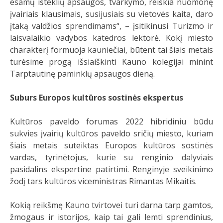
esamų išteklių apsaugos, tvarkymo, reiškia nuomonę
įvairiais klausimais, susijusiais su vietovės kaita, daro
įtaką valdžios sprendimams“, – įsitikinusi Turizmo ir
laisvalaikio vadybos katedros lektorė. Kokį miesto
charakterį formuoja kauniečiai, būtent tai šiais metais
turėsime progą išsiaiškinti Kauno kolegijai minint
Tarptautinę paminklų apsaugos dieną.
Suburs Europos kultūros sostinės ekspertus
Kultūros paveldo forumas 2022 hibridiniu būdu
sukvies įvairių kultūros paveldo sričių miesto, kuriam
šiais metais suteiktas Europos kultūros sostinės
vardas, tyrinėtojus, kurie su renginio dalyviais
pasidalins ekspertine patirtimi. Renginyje sveikinimo
žodį tars kultūros viceministras Rimantas Mikaitis.
Kokią reikšmę Kauno tvirtovei turi darna tarp gamtos,
žmogaus ir istorijos, kaip tai gali lemti sprendinius,