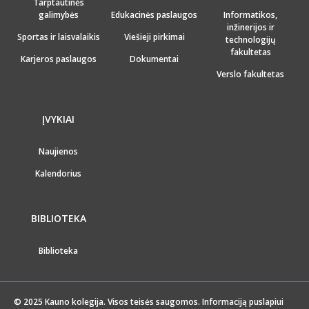
Tarptautinės
galimybės
Edukacinės paslaugos
Informatikos,
inžinerijos ir
Sportas ir laisvalaikis
Viešieji pirkimai
technologijų
fakultetas
Karjeros paslaugos
Dokumentai
Verslo fakultetas
ĮVYKIAI
Naujienos
Kalendorius
BIBLIOTEKA
Biblioteka
© 2025 Kauno kolegija. Visos teisės saugomos. Informaciją puslapiui