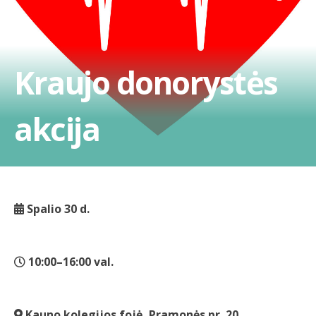
Kraujo donorystės
akcija
Spalio 30 d.
10:00–16:00 val.
Kauno kolegijos fojė, Pramonės pr. 20.