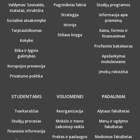
Valdymas: Savivalda,
Pagrindiniai faktai
Studijų programos
statutas, struktūra
Strategija
Informacija apie
Socialinė atsakomybė
priėmimą
Istorija
Tarptautiškumas
Kaina, formos ir
Stiliaus knyga
finansavimas
Kokybė
Profesinis bakalauras
Etika ir lygios
galimybės
Apsilankymai
moksleiviams
Korupcijos prevencija
Įmokų rekvizitai
Privatumo politika
STUDENTAMS
VISUOMENEI
PADALINIAI
Tvarkaraščiai
Reorganizacija
Alytaus fakultetas
Studijų procesas
Mokslo ir meno
Menų ir ugdymo
taikomoji veikla
fakultetas
Finansinė informacija
Prekės ir paslaugos
Medicinos fakultetas