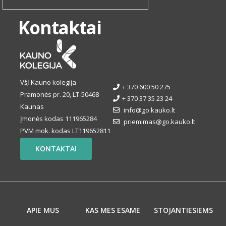
Kontaktai
VšĮ Kauno kolegija
+ 370 600 50 275
Pramonės pr. 20, LT-50468
+ 370 37 35 23 24
Kaunas
info@go.kauko.lt
Įmonės kodas 111965284
priemimas@go.kauko.lt
PVM mok. kodas LT119652811
KONTAKTAI
APIE MUS
KAS MES ESAME
STOJANTIESIEMS