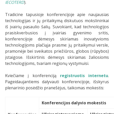
IECOTERD
).
Tradicine tapusioje konferencijoje apie naujausias
technologijas ir jų pritaikymą diskutuos mokslininkai
iš įvairių pasaulio šalių. Suvokiant, kad technologijos
prasiskverbusios į įvairias gyvenimo sritis,
konferencijoje dėmesys skiriamas inovatyvioms
technologijoms plačiąja prasme: jų pritaikymui versle,
pramonėje bei sveikatos priežiūros, globos (rūpybos)
įstaigose. Išskirtinis dėmesys skiriamas žaliosioms
technologijoms, tvariam regionų vystymuisi.
Kviečiame į konferenciją
registruotis internetu
.
Pageidaujantiems dalyvauti konferencijoje, išskyrus
plenarinio posėdžio pranešėjus, taikomas mokestis:
Konferencijos dalyvio mokestis