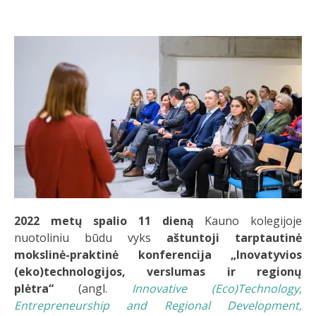
2022 metų spalio 11 dieną
Kauno kolegijoje
nuotoliniu būdu vyks
aštuntoji tarptautinė
mokslinė-praktinė konferencija
„Inovatyvios
(eko)technologijos, verslumas ir regionų
plėtra“
(angl.
Innovative (Eco)Technology,
Entrepreneurship and Regional Development,