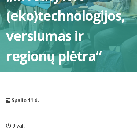
(eko)technologijos,
verslumas ir
regionų plėtra“
Spalio 11 d.
9 val.