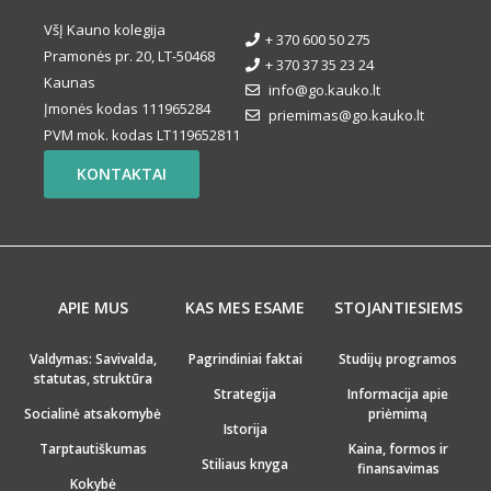
VšĮ Kauno kolegija
+ 370 600 50 275
Pramonės pr. 20, LT-50468
+ 370 37 35 23 24
Kaunas
info@go.kauko.lt
Įmonės kodas 111965284
priemimas@go.kauko.lt
PVM mok. kodas LT119652811
KONTAKTAI
APIE MUS
KAS MES ESAME
STOJANTIESIEMS
Valdymas: Savivalda,
Pagrindiniai faktai
Studijų programos
statutas, struktūra
Strategija
Informacija apie
Socialinė atsakomybė
priėmimą
Istorija
Tarptautiškumas
Kaina, formos ir
Stiliaus knyga
finansavimas
Kokybė