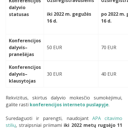
Užsiregistravusiems
Užsiregist
Konferencijos
dalyvio
iki 2022 m. gegužės
po 2022 m.
statusas
16 d.
16 d.
Konferencijos
dalyvis–
50 EUR
70 EUR
pranešėjas
Konferencijos
dalyvis–
30 EUR
40 EUR
klausytojas
Rekvizitus, skirtus dalyvio mokesčio sumokėjimui,
galite rasti
konferencijos interneto puslapyje
.
Suredaguoti ir parengti, naudojant
APA citavimo
stilių
, straipsniai priimami
iki 2022 metų rugsėjo 11