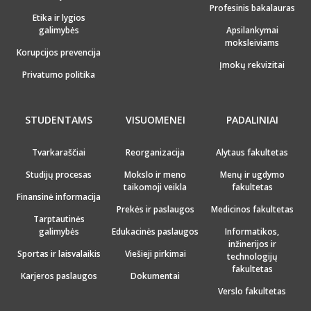
Profesinis bakalauras
Etika ir lygios
galimybės
Apsilankymai
moksleiviams
Korupcijos prevencija
Įmokų rekvizitai
Privatumo politika
STUDENTAMS
VISUOMENEI
PADALINIAI
Tvarkaraščiai
Reorganizacija
Alytaus fakultetas
Studijų procesas
Mokslo ir meno
Menų ir ugdymo
taikomoji veikla
fakultetas
Finansinė informacija
Prekės ir paslaugos
Medicinos fakultetas
Tarptautinės
galimybės
Edukacinės paslaugos
Informatikos,
inžinerijos ir
Sportas ir laisvalaikis
Viešieji pirkimai
technologijų
fakultetas
Karjeros paslaugos
Dokumentai
Verslo fakultetas