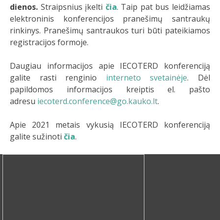
dienos.
Straipsnius įkelti
čia
. Taip pat bus leidžiamas
elektroninis konferencijos pranešimų santraukų
rinkinys. Pranešimų santraukos turi būti pateikiamos
registracijos formoje.
Daugiau informacijos apie IECOTERD konferenciją
galite rasti renginio
interneto svetainėje
. Dėl
papildomos informacijos kreiptis el. pašto
adresu
iecoterd.conference@go.kauko.lt
.
Apie 2021 metais vykusią IECOTERD konferenciją
galite sužinoti
čia
.