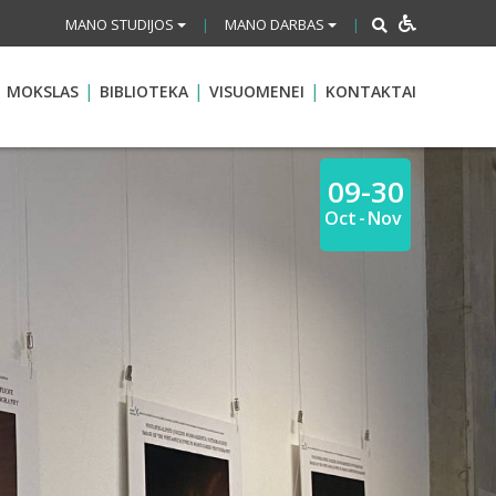
MANO STUDIJOS
MANO DARBAS
|
|
MOKSLAS
BIBLIOTEKA
VISUOMENEI
KONTAKTAI
09-30
Oct
-
Nov