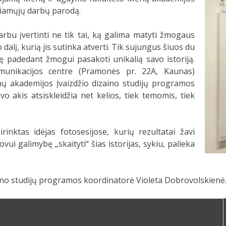
giamųjų darbų parodą.
varbu įvertinti ne tik tai, ką galima matyti žmogaus
o dalį, kurią jis sutinka atverti. Tik sujungus šiuos du
rę padedant žmogui pasakoti unikalią savo istoriją.
omunikacijos centre (Pramonės pr. 22A, Kaunas)
 akademijos Įvaizdžio dizaino studijų programos
 akis atsiskleidžia net kelios, tiek temomis, tiek
rinktas idėjas fotosesijose, kurių rezultatai žavi
vui galimybę „skaityti“ šias istorijas, sykiu, palieka
aino studijų programos koordinatorė Violeta Dobrovolskienė