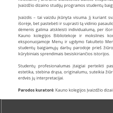
Įvaizdžio dizaino studijų programos studentų bai
Įvaizdis – tai vaizdu įkūnyta visuma. Jį kuriant s
išorėje, bet pastebėti ir suprasti tą vidinio pasauli
dėmenis galima atskleisti individualumą, per išo
Kauno kolegijos Bibliotekoje ir mokslinės k
eksponuojamoje Menų ir ugdymo fakulteto Menų
studentų baigiamųjų darbų parodoje prieš žiūrovo
kūrybiniais sprendimais besiskiriančios istorijos.
Studentų profesionalumas įtaigiai perteikti pasi
estetika, stebina drąsa, originalumu, suteikia žiūro
erdvės jų interpretacijai.
Parodos kuratorė
: Kauno kolegijos Įvaizdžio diz