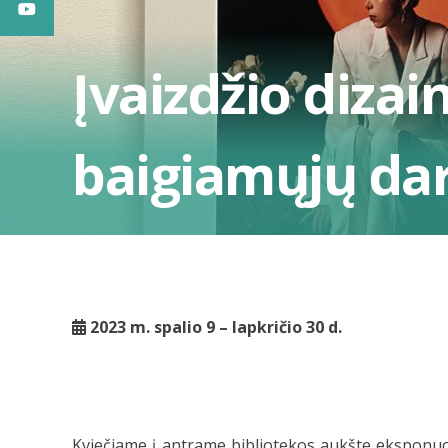
Įvaizdžio diza
baigiamųjų da
2023 m. spalio 9 – lapkričio 30 d.
Kviečiame į antrame bibliotekos aukšte ekspon