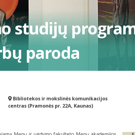
ino studijų progra
rbų paroda
Bibliotekos ir mokslinės komunikacijos
centras (Pramonės pr. 22A, Kaunas)
uojamą Menų ir ugdymo fakulteto Menų akademijos