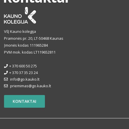
VšĮ Kauno kolegija
Pramonės pr. 20, LT-50468 Kaunas
Įmonės kodas 111965284
PVM mok. kodas LT119652811
+ 370 600 50 275
+ 370 37 35 23 24
info@go.kauko.lt
priemimas@go.kauko.lt
KONTAKTAI