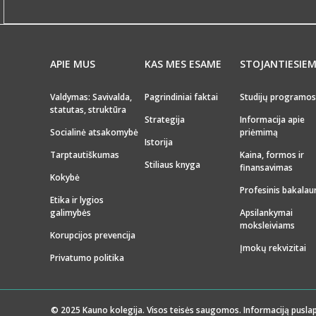
APIE MUS
KAS MES ESAME
STOJANTIESIE
Valdymas: Savivalda,
Pagrindiniai faktai
Studijų programos
statutas, struktūra
Strategija
Informacija apie
Socialinė atsakomybė
priėmimą
Istorija
Tarptautiškumas
Kaina, formos ir
Stiliaus knyga
finansavimas
Kokybė
Profesinis bakalau
Etika ir lygios
galimybės
Apsilankymai
moksleiviams
Korupcijos prevencija
Įmokų rekvizitai
Privatumo politika
© 2025 Kauno kolegija. Visos teisės saugomos. Informaciją puslap