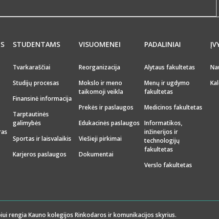
MS
STUDENTAMS
VISUOMENEI
PADALINIAI
ĮV
Tvarkaraščiai
Reorganizacija
Alytaus fakultetas
Na
Studijų procesas
Mokslo ir meno
Menų ir ugdymo
Kal
taikomoji veikla
fakultetas
Finansinė informacija
Prekės ir paslaugos
Medicinos fakultetas
Tarptautinės
galimybės
Edukacinės paslaugos
Informatikos,
ras
inžinerijos ir
Sportas ir laisvalaikis
Viešieji pirkimai
technologijų
fakultetas
Karjeros paslaugos
Dokumentai
Verslo fakultetas
iui rengia Kauno kolegijos Rinkodaros ir komunikacijos skyrius.