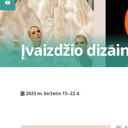
Įvaizdžio diza
2023 m. birželio 15–22 d.
Iki 