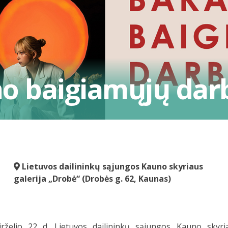
ino baigiamųjų da
Lietuvos dailininkų sąjungos Kauno skyriaus
galerija „Drobė“ (Drobės g. 62, Kaunas)
birželio 22 d. Lietuvos dailininkų sąjungos Kauno skyr