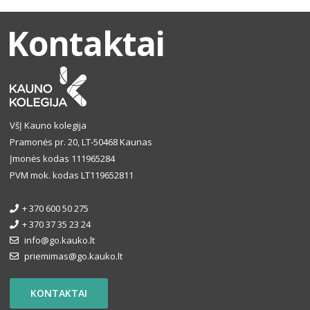
Kontaktai
VšĮ Kauno kolegija
Pramonės pr. 20, LT-50468 Kaunas
Įmonės kodas 111965284
PVM mok. kodas LT119652811
+ 370 600 50 275
+ 370 37 35 23 24
info@go.kauko.lt
priemimas@go.kauko.lt
KONTAKTAI