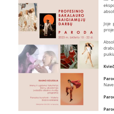
eksp
absol
Joje 
proje
Absol
drabu
puiki
Kvie
Paro
Naver
Paro
Paro