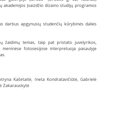
akademijos Įvaizdžio dizaino studijų programos
ius darbus apgynusių studenčių kūrybinės dalies
ų žaidimų temas, taip pat pristato juvelyrikos,
, meninėse fotosesijose interpretuoja pasaulyje
as.
otryna Kašėtaitė, Ineta Kondratavičiūtė, Gabrielė
tė Zakarauskytė