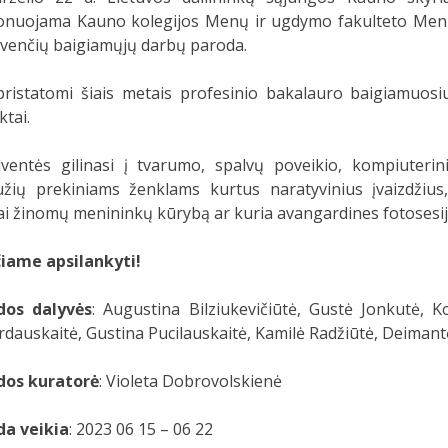
onuojama Kauno kolegijos Menų ir ugdymo fakulteto Menų 
venčių baigiamųjų darbų paroda.
pristatomi šiais metais profesinio bakalauro baigiamuos
ktai.
ventės gilinasi į tvarumo, spalvų poveikio, kompiuterini
žių prekiniams ženklams kurtus naratyvinius įvaizdžius
ai žinomų menininkų kūrybą ar kuria avangardines fotosesij
čiame apsilankyti!
dos dalyvės
: Augustina Bilziukevičiūtė, Gustė Jonkutė, K
dauskaitė, Gustina Pucilauskaitė, Kamilė Radžiūtė, Deiman
dos kuratorė
: Violeta Dobrovolskienė
da veikia
: 2023 06 15 – 06 22