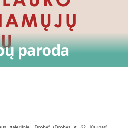
rbų paroda
iaus galerijoje „Drobė“ (Drobės g. 62, Kaunas)