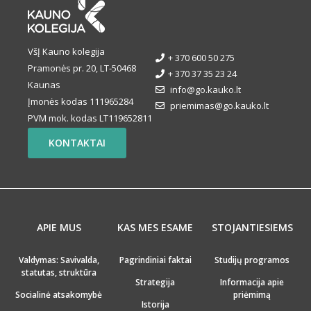
VšĮ Kauno kolegija
+ 370 600 50 275
Pramonės pr. 20, LT-50468
+ 370 37 35 23 24
Kaunas
info@go.kauko.lt
Įmonės kodas 111965284
priemimas@go.kauko.lt
PVM mok. kodas LT119652811
KONTAKTAI
APIE MUS
KAS MES ESAME
STOJANTIESIEMS
Valdymas: Savivalda,
Pagrindiniai faktai
Studijų programos
statutas, struktūra
Strategija
Informacija apie
Socialinė atsakomybė
priėmimą
Istorija