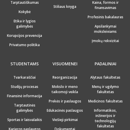
Tarptautiškumas
Kaina, formos ir
Stiliaus knyga
finansavimas
Kokybė
Profesinis bakalauras
Etika ir lygios
galimybės
Apsilankymai
moksleiviams
Korupcijos prevencija
Įmokų rekvizitai
Privatumo politika
STUDENTAMS
VISUOMENEI
PADALINIAI
Tvarkaraščiai
Reorganizacija
Alytaus fakultetas
Studijų procesas
Mokslo ir meno
Menų ir ugdymo
taikomoji veikla
fakultetas
Finansinė informacija
Prekės ir paslaugos
Medicinos fakultetas
Tarptautinės
galimybės
Edukacinės paslaugos
Informatikos,
inžinerijos ir
Sportas ir laisvalaikis
Viešieji pirkimai
technologijų
fakultetas
Karjeros paslaugos
Dokumentai