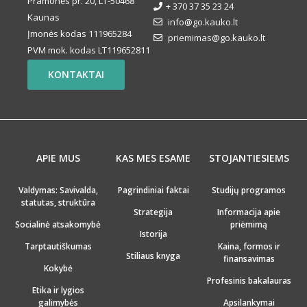
Pramonės pr. 20, LT-50468
+ 370 37 35 23 24
Kaunas
info@go.kauko.lt
Įmonės kodas 111965284
priemimas@go.kauko.lt
PVM mok. kodas LT119652811
KONTAKTAI
APIE MUS
KAS MES ESAME
STOJANTIESIEMS
Valdymas: Savivalda,
Pagrindiniai faktai
Studijų programos
statutas, struktūra
Strategija
Informacija apie
Socialinė atsakomybė
priėmimą
Istorija
Tarptautiškumas
Kaina, formos ir
Stiliaus knyga
finansavimas
Kokybė
Profesinis bakalauras
Etika ir lygios
galimybės
Apsilankymai