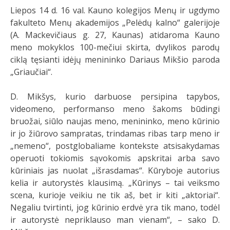
Liepos 14 d. 16 val. Kauno kolegijos Menų ir ugdymo
fakulteto Menų akademijos „Pelėdų kalno“ galerijoje
(A. Mackevičiaus g. 27, Kaunas) atidaroma Kauno
meno mokyklos 100-mečiui skirta, dvylikos parodų
ciklą tęsianti idėjų menininko Dariaus Mikšio paroda
„Griaučiai“.
D. Mikšys, kurio darbuose persipina tapybos,
videomeno, performanso meno šakoms būdingi
bruožai, siūlo naujas meno, menininko, meno kūrinio
ir jo žiūrovo sampratas, trindamas ribas tarp meno ir
„nemeno“, postglobaliame kontekste atsisakydamas
operuoti tokiomis sąvokomis apskritai arba savo
kūriniais jas nuolat „išrasdamas“. Kūryboje autorius
kelia ir autorystės klausimą. „Kūrinys – tai veiksmo
scena, kurioje veikiu ne tik aš, bet ir kiti „aktoriai“.
Negaliu tvirtinti, jog kūrinio erdvė yra tik mano, todėl
ir autorystė nepriklauso man vienam“, – sako D.