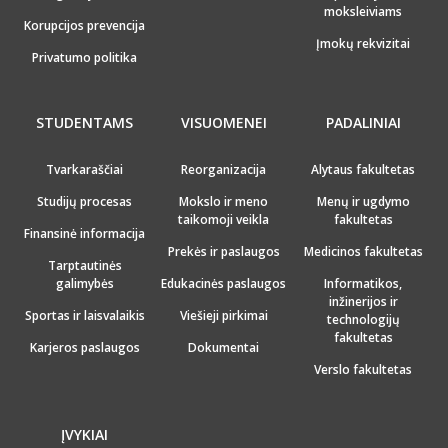
moksleiviams
Korupcijos prevencija
Įmokų rekvizitai
Privatumo politika
STUDENTAMS
VISUOMENEI
PADALINIAI
Tvarkaraščiai
Reorganizacija
Alytaus fakultetas
Studijų procesas
Mokslo ir meno
Menų ir ugdymo
taikomoji veikla
fakultetas
Finansinė informacija
Prekės ir paslaugos
Medicinos fakultetas
Tarptautinės
galimybės
Edukacinės paslaugos
Informatikos,
inžinerijos ir
Sportas ir laisvalaikis
Viešieji pirkimai
technologijų
fakultetas
Karjeros paslaugos
Dokumentai
Verslo fakultetas
ĮVYKIAI