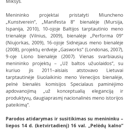
Mikšys.
Menininko projektai pristatyti Miuncheno
„Kunstverein“, „Manifesta 8“ bienalėje (Mursija,
Ispanija, 2010), 10-ojoje Baltijos tarptautinio meno
trienalėje (Vilnius, 2009), bienalėje „Performa 09“
(Niujorkas, 2009), 16-ojoje Sidnėjaus meno bienalėje
(2008), projektų erdvėje „Gasworks“ (Londonas, 2007),
9-oje Liono bienalėje (2007). Vienas svarbiausių
menininko projektų – „Už baltos užuolaidos“, su
kuriuo jis 2011–aisiais atstovavo Lietuvai
tarptautinėje šiuolaikinio meno Venecijos bienalėje,
pelnė bienalės komisijos Specialaus paminėjimo
apdovanojimą „už konceptualią eleganciją ir
produktyvų, daugiaprasmį nacionalinės meno istorijos
pateikimą“.
Parodos atidarymas ir susitikimas su menininku –
liepos 14 d. (ketvirtadienį) 16 val. „Pelėdų kalno“