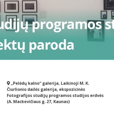
tudijų programos 
ektų paroda
„Pelėdų kalno“ galerija, Laikinoji M. K.
Čiurlionio dailės galerija, ekspozicinės
Fotografijos studijų programos studijos erdvės
(A. Mackevičiaus g. 27, Kaunas)