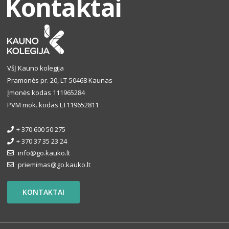
Kontaktai
VšĮ Kauno kolegija
Pramonės pr. 20, LT-50468 Kaunas
Įmonės kodas 111965284
PVM mok. kodas LT119652811
+ 370 600 50 275
+ 370 37 35 23 24
info@go.kauko.lt
priemimas@go.kauko.lt
KONTAKTAI