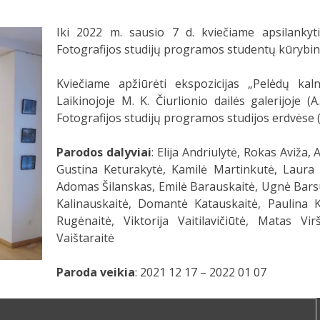
Iki 2022 m. sausio 7 d. kviečiame apsilank
Fotografijos studijų programos studentų kūrybin
Kviečiame apžiūrėti ekspozicijas „Pelėdų kaln
Laikinojoje M. K. Čiurlionio dailės galerijoje 
Fotografijos studijų programos studijos erdvėse (
Parodos dalyviai
: Elija Andriulytė, Rokas Aviža,
Gustina Keturakytė, Kamilė Martinkutė, Laura 
Adomas Šilanskas, Emilė Barauskaitė, Ugnė Barsul
Kalinauskaitė, Domantė Katauskaitė, Paulina K
Rugėnaitė, Viktorija Vaitilavičiūtė, Matas Vir
Vaištaraitė
Paroda veikia
: 2021 12 17 – 2022 01 07