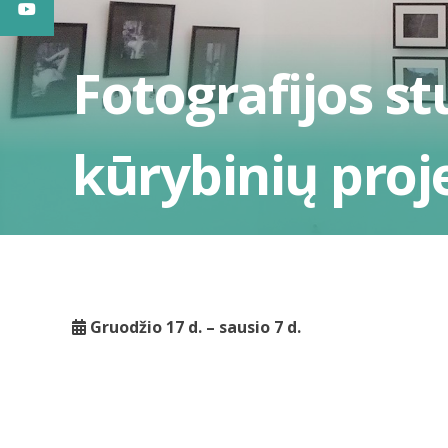
Fotografijos s
kūrybinių proj
Gruodžio 17 d. – sausio 7 d.