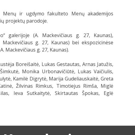
yti Menų ir ugdymo fakulteto Menų akademijos
ių projektų parodoje.
o“ galerijoje (A. Mackevičiaus g. 27, Kaunas),
(A. Mackevičiaus g. 27, Kaunas) bei ekspozicinėse
A. Mackevičiaus g. 27, Kaunas).
 Austėja Boreišaitė, Lukas Gestautas, Arnas Jatužis,
Šimkutė, Monika Urbonavičiūtė, Lukas Vaičiulis,
ytė, Kamilė Digrytė, Marija Gudeliauskaitė, Greta
atinė, Žilvinas Rimkus, Timotiejus Rimša, Miglė
šilas, Ieva Sutkaitytė, Skirtautas Špokas, Eglė