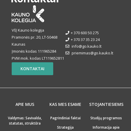
VšĮ Kauno kolegija
+ 370 600 50 275
Pramonės pr. 20, LT-50468
+ 370 37 35 23 24
Kaunas
info@go.kauko.lt
Įmonės kodas 111965284
priemimas@go.kauko.lt
PVM mok. kodas LT119652811
KONTAKTAI
APIE MUS
KAS MES ESAME
STOJANTIESIEMS
Valdymas: Savivalda,
Pagrindiniai faktai
Studijų programos
statutas, struktūra
Strategija
Informacija apie