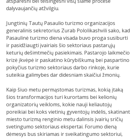
atsparesni bei teisingesni visų šiame procese
dalyvaujančių atžvilgiu.
Jungtinių Tautų Pasaulio turizmo organizacijos
generalinis sekretorius Zurab Pololikashvili sako, kad
Pasaulinė turizmo diena visada buvo proga susiburti
ir pasidžiaugti įvairiais šio sektoriaus pastarųjų
keturių dešimtmečių pasiekimais. Pastarojo laikmečio
krizė įkvėpė ir paskatino kūrybiškumą bei paspartino
pokyčius turizmo sektoriaus darbo rinkoje, kurie
suteikia galimybes dar didesniam skaičiui žmonių.
Kaip šiuo metu permąstomas turizmas, kokią įtaką
šios transformacijos turi kurortams bei kelionių
organizatorių veikloms, kokie nauji keliautojų
poreikiai bei koks vietinių gyventojų indėlis, skatinant
miesto turizmą renginio metu dalinsis įvairių sričių
svetingumo sektoriaus ekspertai. Forumo dieną
dėmesys bus skiriamas ir sveikatingumo sektoriui,