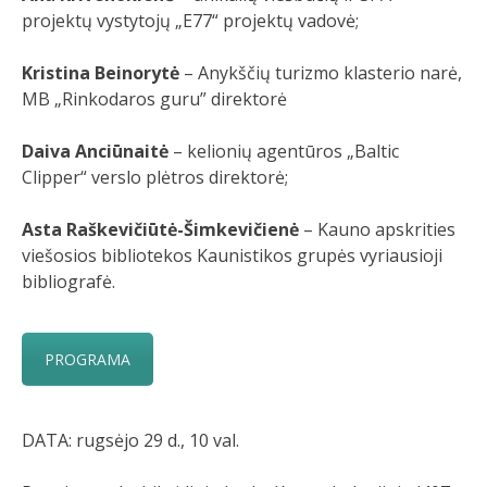
projektų vystytojų „E77“ projektų vadovė;
Kristina Beinorytė
– Anykščių turizmo klasterio narė,
MB „Rinkodaros guru” direktorė
Daiva Anciūnaitė
– kelionių agentūros „Baltic
Clipper“ verslo plėtros direktorė;
Asta Raškevičiūtė-Šimkevičienė
– Kauno apskrities
viešosios bibliotekos Kaunistikos grupės vyriausioji
bibliografė.
PROGRAMA
DATA: rugsėjo 29 d., 10 val.