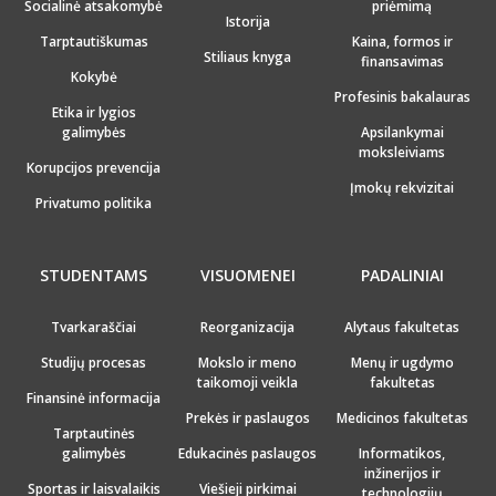
Socialinė atsakomybė
priėmimą
Istorija
Tarptautiškumas
Kaina, formos ir
Stiliaus knyga
finansavimas
Kokybė
Profesinis bakalauras
Etika ir lygios
galimybės
Apsilankymai
moksleiviams
Korupcijos prevencija
Įmokų rekvizitai
Privatumo politika
STUDENTAMS
VISUOMENEI
PADALINIAI
Tvarkaraščiai
Reorganizacija
Alytaus fakultetas
Studijų procesas
Mokslo ir meno
Menų ir ugdymo
taikomoji veikla
fakultetas
Finansinė informacija
Prekės ir paslaugos
Medicinos fakultetas
Tarptautinės
galimybės
Edukacinės paslaugos
Informatikos,
inžinerijos ir
Sportas ir laisvalaikis
Viešieji pirkimai
technologijų