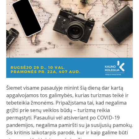
Šiemet visame pasaulyje minint šią dieną dar kartą
apgalvojamos tos galimybės, kurias turizmas teikė ir
tebeteikia žmonėms. Pripažįstama tai, kad negalima
grįžti prie senų veiklos būdų – turizmą reikia
permąstyti. Pasauliui vėl atsiveriant po COVID-19
pandemijos, negalima pamiršti su ja susijusių pamokų.
Šis kritinis laikotarpis parodė, kur ir kaip galime būti