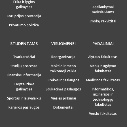
Etika ir lygios
galimybės
Apsilankymai
moksleiviams
Korupcijos prevencija
Įmokų rekvizitai
Privatumo politika
STUDENTAMS
VISUOMENEI
PADALINIAI
Tvarkaraščiai
Reorganizacija
Alytaus fakultetas
Studijų procesas
Mokslo ir meno
Menų ir ugdymo
taikomoji veikla
fakultetas
Finansinė informacija
Prekės ir paslaugos
Medicinos fakultetas
Tarptautinės
galimybės
Edukacinės paslaugos
Informatikos,
inžinerijos ir
Sportas ir laisvalaikis
Viešieji pirkimai
technologijų
fakultetas
Karjeros paslaugos
Dokumentai
Verslo fakultetas