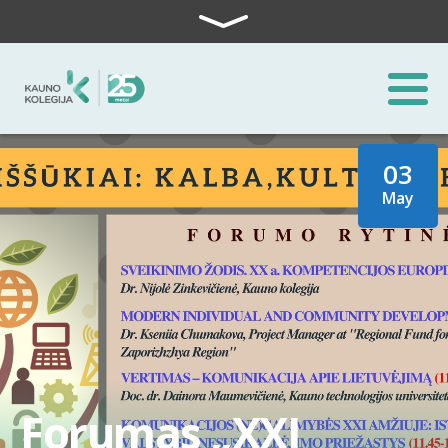
Skip to content
03
May
Forumas „XXI