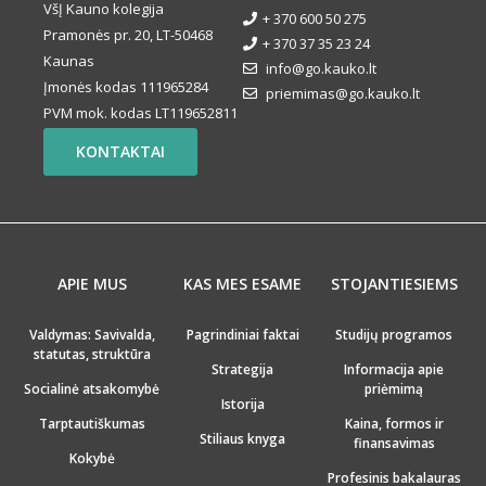
VšĮ Kauno kolegija
+ 370 600 50 275
Pramonės pr. 20, LT-50468
+ 370 37 35 23 24
Kaunas
info@go.kauko.lt
Įmonės kodas 111965284
priemimas@go.kauko.lt
PVM mok. kodas LT119652811
KONTAKTAI
APIE MUS
KAS MES ESAME
STOJANTIESIEMS
Valdymas: Savivalda,
Pagrindiniai faktai
Studijų programos
statutas, struktūra
Strategija
Informacija apie
Socialinė atsakomybė
priėmimą
Istorija
Tarptautiškumas
Kaina, formos ir
Stiliaus knyga
finansavimas
Kokybė
Profesinis bakalauras