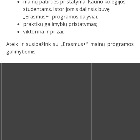
mainų patirties pristatymai Kauno kolegijos
studentams. Istorijomis dalinsis buvę
„Erasmus+“ programos dalyviai;
praktikų galimybių pristatymas;
viktorina ir prizai.
Ateik ir susipažink su „Erasmus+“ mainų programos
galimybėmis!