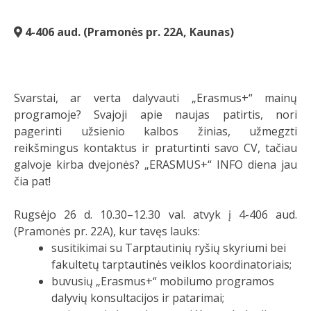
4-406 aud. (Pramonės pr. 22A, Kaunas)
Svarstai, ar verta dalyvauti „Erasmus+“ mainų
programoje? Svajoji apie naujas patirtis, nori
pagerinti užsienio kalbos žinias, užmegzti
reikšmingus kontaktus ir praturtinti savo CV, tačiau
galvoje kirba dvejonės? „ERASMUS+“ INFO diena jau
čia pat!
Rugsėjo 26 d. 10.30–12.30 val. atvyk į 4-406 aud.
(Pramonės pr. 22A), kur tavęs lauks:
susitikimai su Tarptautinių ryšių skyriumi bei
fakultetų tarptautinės veiklos koordinatoriais;
buvusių „Erasmus+“ mobilumo programos
dalyvių konsultacijos ir patarimai;