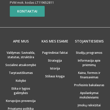
PVM mok. kodas LT119652811
KONTAKTAI
APIE MUS
KAS MES ESAME
STOJANTIESIEMS
Valdymas: Savivalda,
Pagrindiniai faktai
Studijų programos
statutas, struktūra
Strategija
Informacija apie
Socialinė atsakomybė
priėmimą
Istorija
Tarptautiškumas
Kaina, formos ir
Stiliaus knyga
finansavimas
Kokybė
Profesinis bakalauras
Etika ir lygios
galimybės
Apsilankymai
moksleiviams
Korupcijos prevencija
Įmokų rekvizitai
Privatumo politika