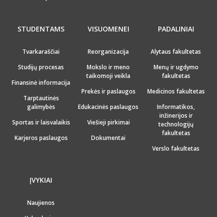
STUDENTAMS
VISUOMENEI
PADALINIAI
Tvarkaraščiai
Reorganizacija
Alytaus fakultetas
Studijų procesas
Mokslo ir meno
Menų ir ugdymo
taikomoji veikla
fakultetas
Finansinė informacija
Prekės ir paslaugos
Medicinos fakultetas
Tarptautinės
galimybės
Edukacinės paslaugos
Informatikos,
inžinerijos ir
Sportas ir laisvalaikis
Viešieji pirkimai
technologijų
fakultetas
Karjeros paslaugos
Dokumentai
Verslo fakultetas
ĮVYKIAI
Naujienos