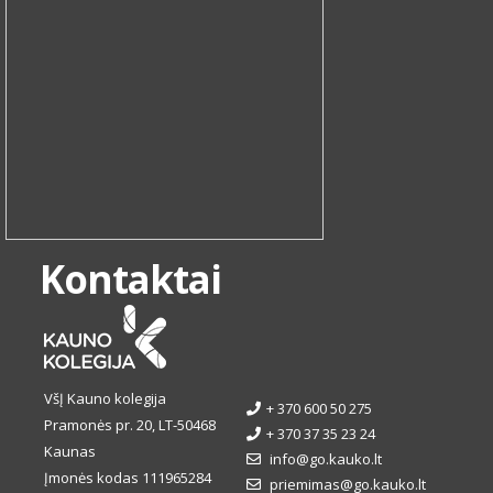
Kontaktai
VšĮ Kauno kolegija
+ 370 600 50 275
Pramonės pr. 20, LT-50468
+ 370 37 35 23 24
Kaunas
info@go.kauko.lt
Įmonės kodas 111965284
priemimas@go.kauko.lt