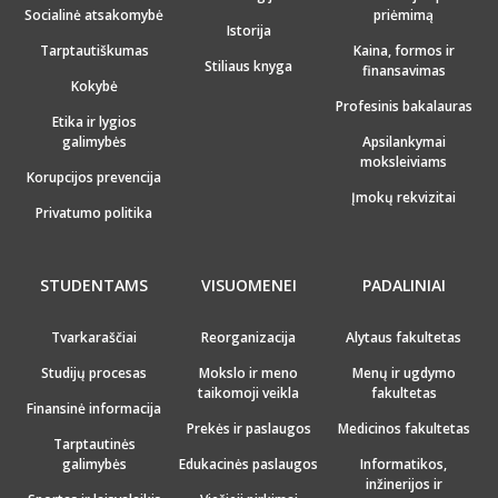
Socialinė atsakomybė
priėmimą
Istorija
Tarptautiškumas
Kaina, formos ir
Stiliaus knyga
finansavimas
Kokybė
Profesinis bakalauras
Etika ir lygios
galimybės
Apsilankymai
moksleiviams
Korupcijos prevencija
Įmokų rekvizitai
Privatumo politika
STUDENTAMS
VISUOMENEI
PADALINIAI
Tvarkaraščiai
Reorganizacija
Alytaus fakultetas
Studijų procesas
Mokslo ir meno
Menų ir ugdymo
taikomoji veikla
fakultetas
Finansinė informacija
Prekės ir paslaugos
Medicinos fakultetas
Tarptautinės
galimybės
Edukacinės paslaugos
Informatikos,
inžinerijos ir