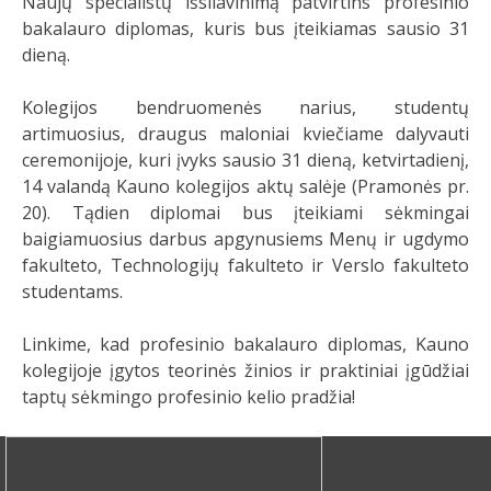
Naujų specialistų išsilavinimą patvirtins profesinio
bakalauro diplomas, kuris bus įteikiamas sausio 31
dieną.
Kolegijos bendruomenės narius, studentų
artimuosius, draugus maloniai kviečiame dalyvauti
ceremonijoje, kuri įvyks sausio 31 dieną, ketvirtadienį,
14 valandą Kauno kolegijos aktų salėje (Pramonės pr.
20). Tądien diplomai bus įteikiami sėkmingai
baigiamuosius darbus apgynusiems Menų ir ugdymo
fakulteto, Technologijų fakulteto ir Verslo fakulteto
studentams.
Linkime, kad profesinio bakalauro diplomas, Kauno
kolegijoje įgytos teorinės žinios ir praktiniai įgūdžiai
taptų sėkmingo profesinio kelio pradžia!