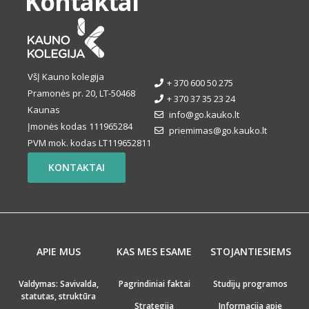
Kontaktai
VšĮ Kauno kolegija
+ 370 600 50 275
Pramonės pr. 20, LT-50468
+ 370 37 35 23 24
Kaunas
info@go.kauko.lt
Įmonės kodas 111965284
priemimas@go.kauko.lt
PVM mok. kodas LT119652811
KONTAKTAI
APIE MUS
KAS MES ESAME
STOJANTIESIEMS
Valdymas: Savivalda,
Pagrindiniai faktai
Studijų programos
statutas, struktūra
Strategija
Informacija apie