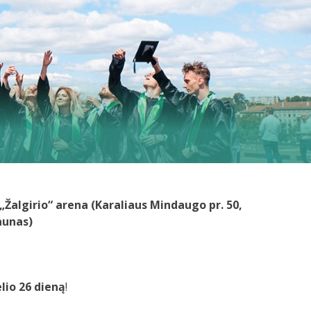
„Žalgirio“ arena (Karaliaus Mindaugo pr. 50,
aunas)
elio 26 dieną
!