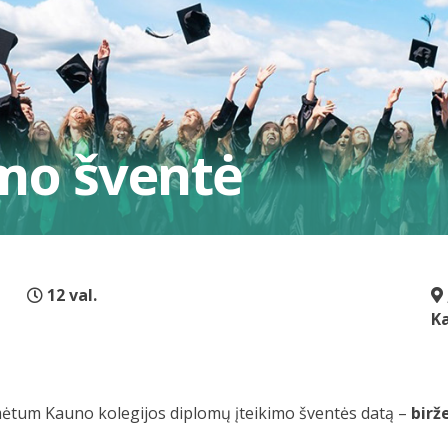
imo šventė
12 val.
K
ėtum Kauno kolegijos diplomų įteikimo šventės datą –
birž