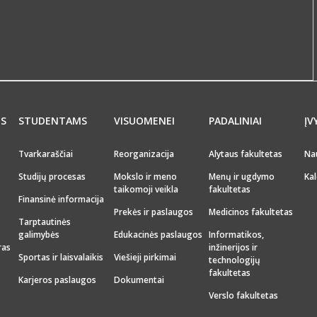
MS
STUDENTAMS
VISUOMENEI
PADALINIAI
ĮV
Tvarkaraščiai
Reorganizacija
Alytaus fakultetas
Na
Studijų procesas
Mokslo ir meno
Menų ir ugdymo
Kal
taikomoji veikla
fakultetas
Finansinė informacija
Prekės ir paslaugos
Medicinos fakultetas
Tarptautinės
galimybės
Edukacinės paslaugos
Informatikos,
ras
inžinerijos ir
Sportas ir laisvalaikis
Viešieji pirkimai
technologijų
fakultetas
Karjeros paslaugos
Dokumentai
Verslo fakultetas