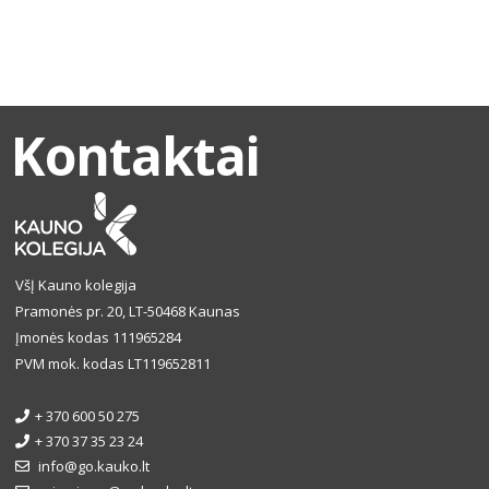
Kontaktai
VšĮ Kauno kolegija
Pramonės pr. 20, LT-50468 Kaunas
Įmonės kodas 111965284
PVM mok. kodas LT119652811
+ 370 600 50 275
+ 370 37 35 23 24
info@go.kauko.lt