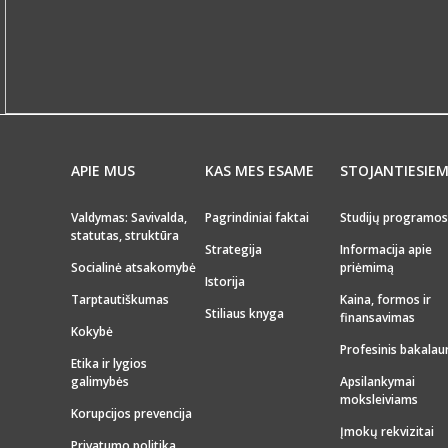
APIE MUS
KAS MES ESAME
STOJANTIESIE
Valdymas: Savivalda,
Pagrindiniai faktai
Studijų programos
statutas, struktūra
Strategija
Informacija apie
Socialinė atsakomybė
priėmimą
Istorija
Tarptautiškumas
Kaina, formos ir
Stiliaus knyga
finansavimas
Kokybė
Profesinis bakalau
Etika ir lygios
galimybės
Apsilankymai
moksleiviams
Korupcijos prevencija
Įmokų rekvizitai
Privatumo politika