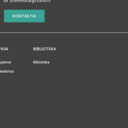
priemimas@go.kauko.lt
KONTAKTAI
YKIAI
BIBLIOTEKA
ujienos
Biblioteka
endorius