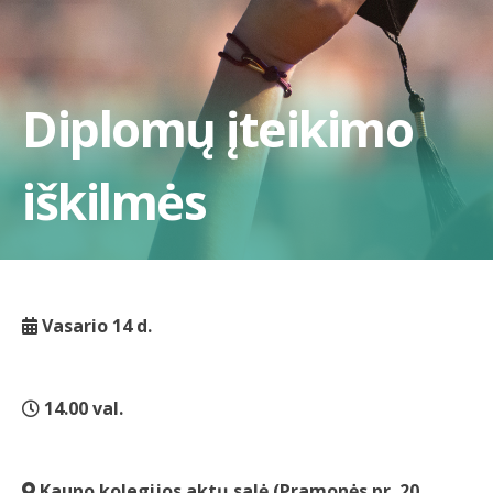
Diplomų įteikimo
iškilmės
Vasario 14 d.
14.00 val.
Kauno kolegijos aktų salė (Pramonės pr. 20,