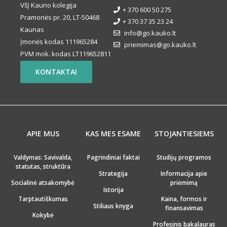
VšĮ Kauno kolegija
+ 370 600 50 275
Pramonės pr. 20, LT-50468
+ 370 37 35 23 24
Kaunas
info@go.kauko.lt
Įmonės kodas 111965284
priemimas@go.kauko.lt
PVM mok. kodas LT119652811
KONTAKTAI
APIE MUS
KAS MES ESAME
STOJANTIESIEMS
Valdymas: Savivalda,
Pagrindiniai faktai
Studijų programos
statutas, struktūra
Strategija
Informacija apie
Socialinė atsakomybė
priėmimą
Istorija
Tarptautiškumas
Kaina, formos ir
Stiliaus knyga
finansavimas
Kokybė
Profesinis bakalauras