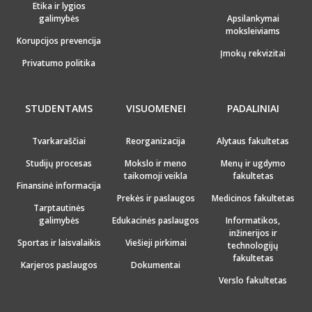
Etika ir lygios
galimybės
Apsilankymai
moksleiviams
Korupcijos prevencija
Įmokų rekvizitai
Privatumo politika
STUDENTAMS
VISUOMENEI
PADALINIAI
Tvarkaraščiai
Reorganizacija
Alytaus fakultetas
Studijų procesas
Mokslo ir meno
Menų ir ugdymo
taikomoji veikla
fakultetas
Finansinė informacija
Prekės ir paslaugos
Medicinos fakultetas
Tarptautinės
galimybės
Edukacinės paslaugos
Informatikos,
inžinerijos ir
Sportas ir laisvalaikis
Viešieji pirkimai
technologijų
fakultetas
Karjeros paslaugos
Dokumentai
Verslo fakultetas