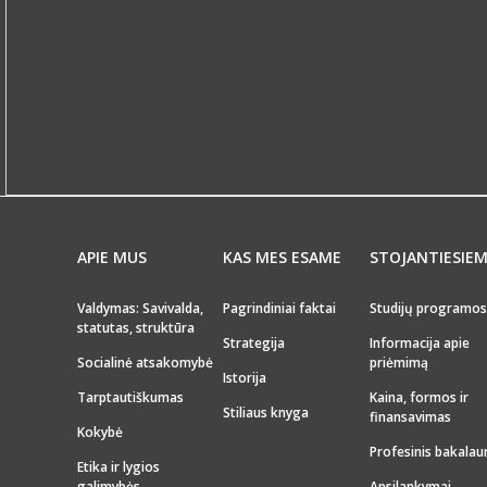
APIE MUS
KAS MES ESAME
STOJANTIESIE
Valdymas: Savivalda,
Pagrindiniai faktai
Studijų programos
statutas, struktūra
Strategija
Informacija apie
Socialinė atsakomybė
priėmimą
Istorija
Tarptautiškumas
Kaina, formos ir
Stiliaus knyga
finansavimas
Kokybė
Profesinis bakalau
Etika ir lygios
galimybės
Apsilankymai