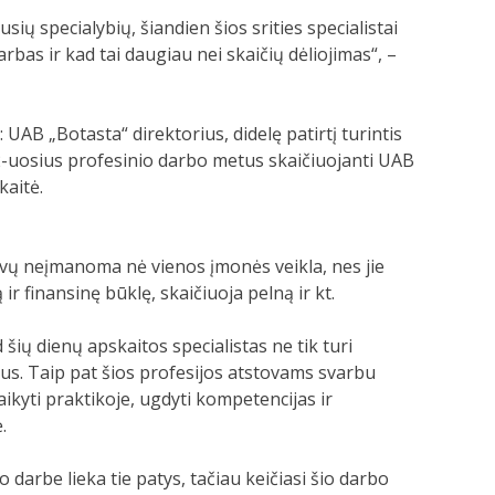
ių specialybių, šiandien šios srities specialistai
bas ir kad tai daugiau nei skaičių dėliojimas“, –
UAB „Botasta“ direktorius, didelę patirtį turintis
 22-uosius profesinio darbo metus skaičiuojanti UAB
kaitė.
tovų neįmanoma nė vienos įmonės veikla, nes jie
r finansinę būklę, skaičiuoja pelną ir kt.
šių dienų apskaitos specialistas ne tik turi
idus. Taip pat šios profesijos atstovams svarbu
ikyti praktikoje, ugdyti kompetencijas ir
.
darbe lieka tie patys, tačiau keičiasi šio darbo