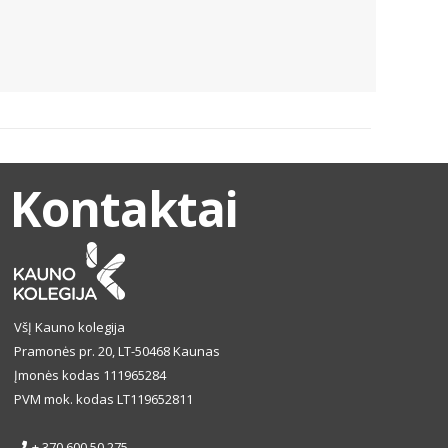
Kontaktai
VšĮ Kauno kolegija
Pramonės pr. 20, LT-50468 Kaunas
Įmonės kodas 111965284
PVM mok. kodas LT119652811
+ 370 600 50 275