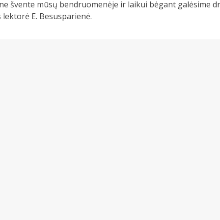
ine švente mūsų bendruomenėje ir laikui bėgant galėsime dra
s lektorė E. Besusparienė.