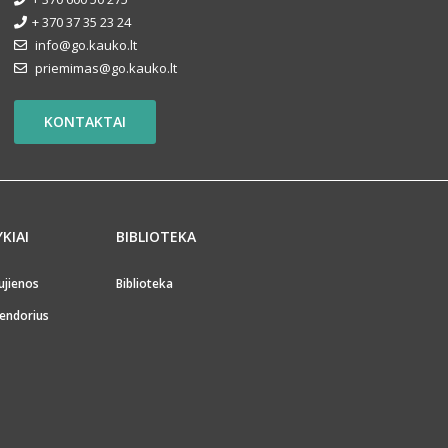
+ 370 37 35 23 24
info@go.kauko.lt
priemimas@go.kauko.lt
KONTAKTAI
YKIAI
BIBLIOTEKA
ujienos
Biblioteka
endorius