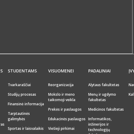
MS
STUDENTAMS
VISUOMENEI
PADALINIAI
ĮV
Tvarkaraščiai
Reorganizacija
Alytaus fakultetas
Na
Studijų procesas
Mokslo ir meno
Menų ir ugdymo
Kal
taikomoji veikla
fakultetas
Finansinė informacija
Prekės ir paslaugos
Medicinos fakultetas
Tarptautinės
galimybės
Edukacinės paslaugos
Informatikos,
ras
inžinerijos ir
Sportas ir laisvalaikis
Viešieji pirkimai
technologijų