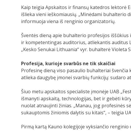
Kaip teigia Apskaitos ir finansų katedros lektorė E
išlieka vieni ieškomiausių. „Minėdami buhalterio di
informuoja viena iš renginio organizatorių.
Šventės dieną apie buhalterio profesijos iššūkius i
ir kompetentingas auditorius, atliekantis auditus 
„Kesko Senukai Lithuania“ vyr. buhalterė Violeta S
Profesija, kurioje svarbūs ne tik skaičiai
Profesinę dieną viso pasaulio buhalteriai švenčia
atlieka daugybę įmonei svarbių funkcijų: sudaro ata
Šiuo metu apskaitos specialiste įmonėje UAB „Festo“
išmanyti apskaitą, technologijas, bet ir gebėti kūr
nuolat atnaujinti žinias. „Manau, jog profesinės sė
sukauptomis žiniomis dalytis su kitais“, – teigia U
Pirmą kartą Kauno kolegijoje vyksiančio renginio or