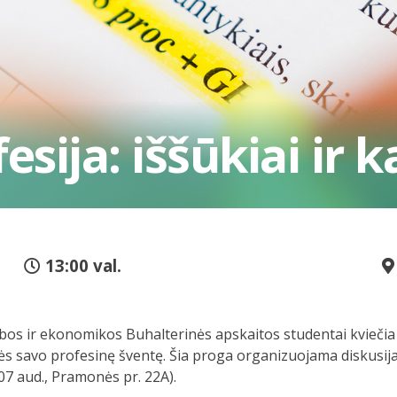
esija: iššūkiai ir 
13:00 val.
ybos ir ekonomikos Buhalterinės apskaitos studentai kvieči
s savo profesinę šventę. Šia proga organizuojama diskusija „
07 aud., Pramonės pr. 22A).