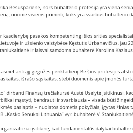
rika Besusparienė, nors buhalterio profesija yra viena seniaus
eną, norime visiems priminti, koks yra svarbus buhalterio dar
r kasdienybę pasakos kompetentingi šios srities specialistai: 
Lietuvoje ir užsienio valstybėse Kęstutis Urbanavičius, jau
taniukaitienė ir laisvai samdoma buhalterė Karolina Kazlaus
 kasmet antrąjį gegužės penktadienį. Be šios profesijos ats
skaitas, išrašo sąskaitas, stebi duomenis apie įmonės turtą i
 dirbanti Finansų trečiakursė Austė Uselytė įsitikinusi, kad 
ybiškai mąstyti, bendrauti ir svarbiausia – visada būti žinge
kmės paslaptis – nuolatos domėtis pokyčiais, įgytas žinias ta
AB „Kesko Senukai Lithuania“ vyr. buhalterė V. Staniukaitienė
ganizatoriai įsitikinę, kad fundamentalūs dalykai buhalterio 