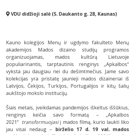
VDU didžioji salė (
S. Daukanto g.
28, Kaunas
)
Kauno kolegijos Menų ir ugdymo fakulteto Menų
akademijos Mados dizaino studijų programos
organizuojamas, mados kultūrą Lietuvoje
populiarinantis, tarptautinis renginys „Apkalbos“
vyksta jau daugiau nei du dešimtmečius. Jame savo
kolekcijas yra pristatę jaunieji mados dizaineriai iš
Latvijos, Čekijos, Turkijos, Portugalijos ir kitų šalių
aukštojo mokslo institucijų.
Šiais metais, įveikdamas pandemijos iškeltus iššūkius,
renginys keičia savo formatą – „Apkalbos
2021“
transformuojasi
į mados filmą, kurio laukti liko
jau visai nedaug –
birželio 17 d. 19 val. mados