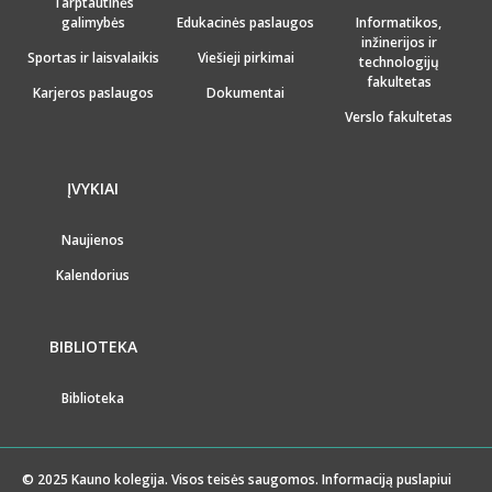
Tarptautinės
galimybės
Edukacinės paslaugos
Informatikos,
inžinerijos ir
Sportas ir laisvalaikis
Viešieji pirkimai
technologijų
fakultetas
Karjeros paslaugos
Dokumentai
Verslo fakultetas
ĮVYKIAI
Naujienos
Kalendorius
BIBLIOTEKA
Biblioteka
© 2025 Kauno kolegija. Visos teisės saugomos. Informaciją puslapiui