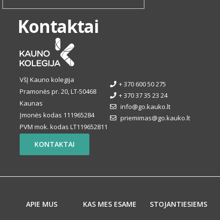
Kontaktai
VšĮ Kauno kolegija
+ 370 600 50 275
Pramonės pr. 20, LT-50468
+ 370 37 35 23 24
Kaunas
info@go.kauko.lt
Įmonės kodas 111965284
priemimas@go.kauko.lt
PVM mok. kodas LT119652811
KONTAKTAI
APIE MUS
KAS MES ESAME
STOJANTIESIEMS