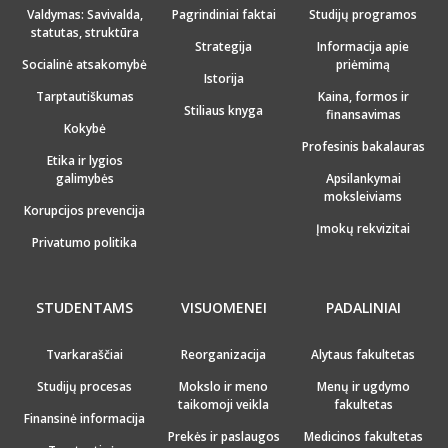
Valdymas: Savivalda,
Pagrindiniai faktai
Studijų programos
statutas, struktūra
Strategija
Informacija apie
Socialinė atsakomybė
priėmimą
Istorija
Tarptautiškumas
Kaina, formos ir
Stiliaus knyga
finansavimas
Kokybė
Profesinis bakalauras
Etika ir lygios
galimybės
Apsilankymai
moksleiviams
Korupcijos prevencija
Įmokų rekvizitai
Privatumo politika
STUDENTAMS
VISUOMENEI
PADALINIAI
Tvarkaraščiai
Reorganizacija
Alytaus fakultetas
Studijų procesas
Mokslo ir meno
Menų ir ugdymo
taikomoji veikla
fakultetas
Finansinė informacija
Prekės ir paslaugos
Medicinos fakultetas