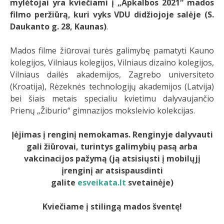
mylėtojai yra kviečiami į „Apkalbos 2021“ mados
filmo peržiūrą, kuri vyks VDU didžiojoje salėje (S.
Daukanto g.
28, Kaunas)
.
Mados filme žiūrovai turės galimybę pamatyti Kauno
kolegijos, Vilniaus kolegijos, Vilniaus dizaino kolegijos,
Vilniaus dailės akademijos, Zagrebo universiteto
(Kroatija), Rėzeknės technologijų akademijos (Latvija)
bei šiais metais specialiu kvietimu dalyvaujančio
Prienų „Žiburio“ gimnazijos moksleivio kolekcijas.
Įėjimas į renginį nemokamas. Renginyje dalyvauti
gali žiūrovai, turintys galimybių pasą arba
vakcinacijos pažymą (ją atsisiųsti į mobilųjį
įrenginį ar atsispausdinti
galite
esveikata.lt
svetainėje)
Kviečiame į stilingą mados šventę!