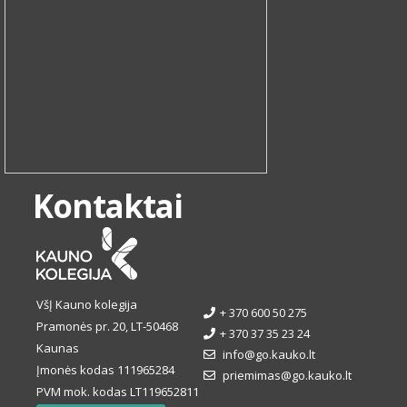
Kontaktai
VšĮ Kauno kolegija
+ 370 600 50 275
Pramonės pr. 20, LT-50468
+ 370 37 35 23 24
Kaunas
info@go.kauko.lt
Įmonės kodas 111965284
priemimas@go.kauko.lt
PVM mok. kodas LT119652811