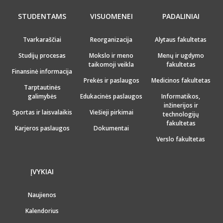
STUDENTAMS
VISUOMENEI
PADALINIAI
Tvarkaraščiai
Reorganizacija
Alytaus fakultetas
Studijų procesas
Mokslo ir meno
Menų ir ugdymo
taikomoji veikla
fakultetas
Finansinė informacija
Prekės ir paslaugos
Medicinos fakultetas
Tarptautinės
galimybės
Edukacinės paslaugos
Informatikos,
inžinerijos ir
Sportas ir laisvalaikis
Viešieji pirkimai
technologijų
fakultetas
Karjeros paslaugos
Dokumentai
Verslo fakultetas
ĮVYKIAI
Naujienos
Kalendorius