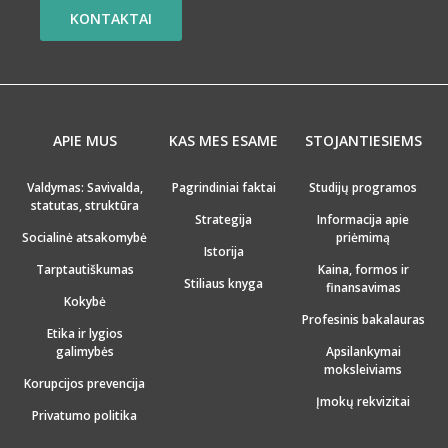
KONTAKTAI
APIE MUS
KAS MES ESAME
STOJANTIESIEMS
Valdymas: Savivalda,
Pagrindiniai faktai
Studijų programos
statutas, struktūra
Strategija
Informacija apie
Socialinė atsakomybė
priėmimą
Istorija
Tarptautiškumas
Kaina, formos ir
Stiliaus knyga
finansavimas
Kokybė
Profesinis bakalauras
Etika ir lygios
galimybės
Apsilankymai
moksleiviams
Korupcijos prevencija
Įmokų rekvizitai
Privatumo politika