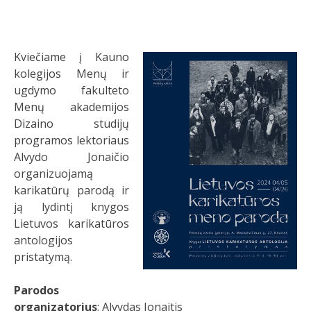
Kviečiame į Kauno
kolegijos Menų ir
ugdymo fakulteto
Menų akademijos
Dizaino studijų
programos lektoriaus
Alvydo Jonaičio
organizuojamą
karikatūrų parodą ir
ją lydintį knygos
Lietuvos karikatūros
antologijos
pristatymą.
Parodos
organizatorius
: Alvydas Jonaitis