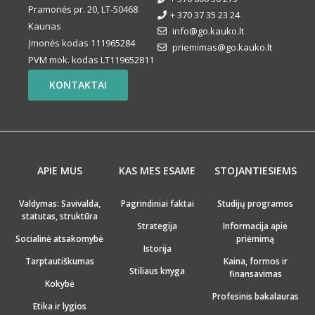
Pramonės pr. 20, LT-50468
+ 370 37 35 23 24
Kaunas
info@go.kauko.lt
Įmonės kodas 111965284
priemimas@go.kauko.lt
PVM mok. kodas LT119652811
KONTAKTAI
APIE MUS
KAS MES ESAME
STOJANTIESIEMS
Valdymas: Savivalda,
Pagrindiniai faktai
Studijų programos
statutas, struktūra
Strategija
Informacija apie
Socialinė atsakomybė
priėmimą
Istorija
Tarptautiškumas
Kaina, formos ir
Stiliaus knyga
finansavimas
Kokybė
Profesinis bakalauras
Etika ir lygios