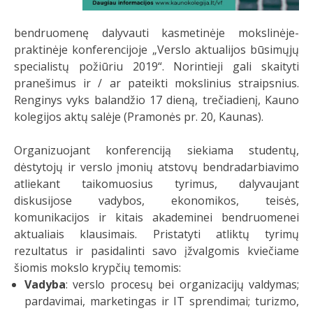
bendruomenę dalyvauti kasmetinėje mokslinėje-
praktinėje konferencijoje „Verslo aktualijos būsimųjų
specialistų požiūriu 2019“. Norintieji gali skaityti
pranešimus ir / ar pateikti mokslinius straipsnius.
Renginys vyks balandžio 17 dieną, trečiadienį, Kauno
kolegijos aktų salėje (Pramonės pr. 20, Kaunas).
Organizuojant konferenciją siekiama studentų,
dėstytojų ir verslo įmonių atstovų bendradarbiavimo
atliekant taikomuosius tyrimus, dalyvaujant
diskusijose vadybos, ekonomikos, teisės,
komunikacijos ir kitais akademinei bendruomenei
aktualiais klausimais. Pristatyti atliktų tyrimų
rezultatus ir pasidalinti savo įžvalgomis kviečiame
šiomis mokslo krypčių temomis:
Vadyba
: verslo procesų bei organizacijų valdymas;
pardavimai, marketingas ir IT sprendimai; turizmo,