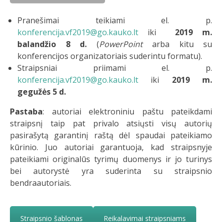
Pranešimai teikiami el. p.
konferencija.vf2019@go.kauko.lt
iki
2019 m.
balandžio 8 d.
(
PowerPoint
arba kitu su
konferencijos organizatoriais suderintu formatu).
Straipsniai priimami el. p.
konferencija.vf2019@go.kauko.lt
iki
2019 m.
gegužės 5 d.
Pastaba
: autoriai elektroniniu paštu pateikdami
straipsnį taip pat privalo atsiųsti visų autorių
pasirašytą garantinį raštą dėl spaudai pateikiamo
kūrinio. Juo autoriai garantuoja, kad straipsnyje
pateikiami originalūs tyrimų duomenys ir jo turinys
bei autorystė yra suderinta su straipsnio
bendraautoriais.
Straipsnio šablonas
Reikalavimai straipsniams