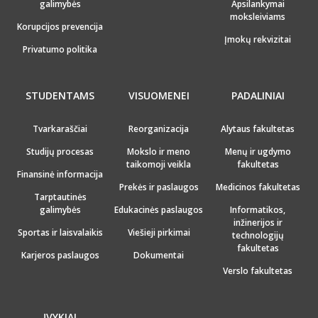
galimybės
Apsilankymai
moksleiviams
Korupcijos prevencija
Įmokų rekvizitai
Privatumo politika
STUDENTAMS
VISUOMENEI
PADALINIAI
Tvarkaraščiai
Reorganizacija
Alytaus fakultetas
Studijų procesas
Mokslo ir meno
Menų ir ugdymo
taikomoji veikla
fakultetas
Finansinė informacija
Prekės ir paslaugos
Medicinos fakultetas
Tarptautinės
galimybės
Edukacinės paslaugos
Informatikos,
inžinerijos ir
Sportas ir laisvalaikis
Viešieji pirkimai
technologijų
fakultetas
Karjeros paslaugos
Dokumentai
Verslo fakultetas
ĮVYKIAI