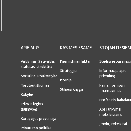
APIE MUS
KAS MES ESAME
STOJANTIESIE
Valdymas: Savivalda,
Pagrindiniai faktai
Studijų programos
statutas, struktūra
Strategija
Informacija apie
Socialinė atsakomybė
priėmimą
Istorija
Tarptautiškumas
Kaina, formos ir
Stiliaus knyga
finansavimas
Kokybė
Profesinis bakalau
Etika ir lygios
galimybės
Apsilankymai
moksleiviams
Korupcijos prevencija
Įmokų rekvizitai
Privatumo politika