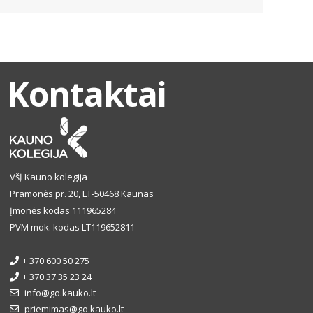
Kontaktai
VšĮ Kauno kolegija
Pramonės pr. 20, LT-50468 Kaunas
Įmonės kodas 111965284
PVM mok. kodas LT119652811
+ 370 600 50 275
+ 370 37 35 23 24
info@go.kauko.lt
priemimas@go.kauko.lt