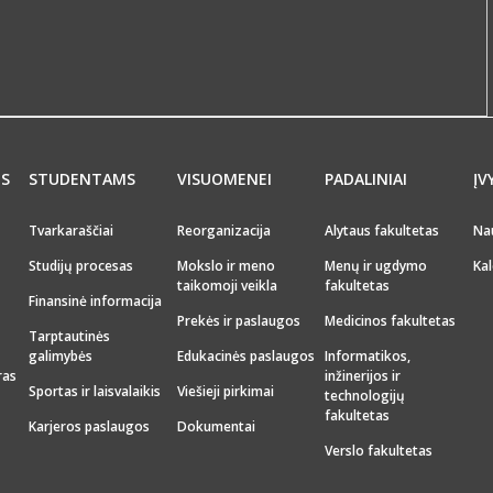
MS
STUDENTAMS
VISUOMENEI
PADALINIAI
ĮV
Tvarkaraščiai
Reorganizacija
Alytaus fakultetas
Na
Studijų procesas
Mokslo ir meno
Menų ir ugdymo
Kal
taikomoji veikla
fakultetas
Finansinė informacija
Prekės ir paslaugos
Medicinos fakultetas
Tarptautinės
galimybės
Edukacinės paslaugos
Informatikos,
ras
inžinerijos ir
Sportas ir laisvalaikis
Viešieji pirkimai
technologijų
fakultetas
Karjeros paslaugos
Dokumentai
Verslo fakultetas