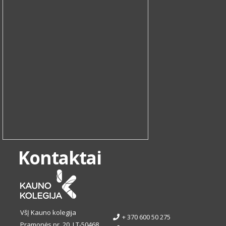
Kontaktai
VšĮ Kauno kolegija
+ 370 600 50 275
Pramonės pr. 20, LT-50468