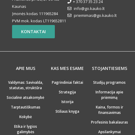
+ 370 37 35 23 24
Kaunas
info@go.kauko.lt
Įmonės kodas 111965284
priemimas@go.kauko.lt
PVM mok. kodas LT119652811
KONTAKTAI
APIE MUS
KAS MES ESAME
STOJANTIESIEMS
Valdymas: Savivalda,
Pagrindiniai faktai
Studijų programos
statutas, struktūra
Strategija
Informacija apie
Socialinė atsakomybė
priėmimą
Istorija
Tarptautiškumas
Kaina, formos ir
Stiliaus knyga
finansavimas
Kokybė
Profesinis bakalauras
Etika ir lygios
galimybės
Apsilankymai