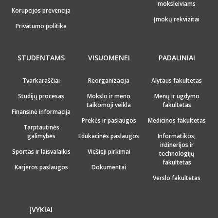
moksleiviams
Korupcijos prevencija
Įmokų rekvizitai
Privatumo politika
STUDENTAMS
VISUOMENEI
PADALINIAI
Tvarkaraščiai
Reorganizacija
Alytaus fakultetas
Studijų procesas
Mokslo ir meno
Menų ir ugdymo
taikomoji veikla
fakultetas
Finansinė informacija
Prekės ir paslaugos
Medicinos fakultetas
Tarptautinės
galimybės
Edukacinės paslaugos
Informatikos,
inžinerijos ir
Sportas ir laisvalaikis
Viešieji pirkimai
technologijų
fakultetas
Karjeros paslaugos
Dokumentai
Verslo fakultetas
ĮVYKIAI