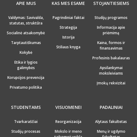
APIE MUS
KAS MES ESAME
STOJANTIESIEMS
Valdymas: Savivalda,
Pagrindiniai faktai
Studijų programos
statutas, struktūra
Strategija
Informacija apie
Socialinė atsakomybė
priėmimą
Istorija
Tarptautiškumas
Kaina, formos ir
Stiliaus knyga
finansavimas
Kokybė
Profesinis bakalauras
Etika ir lygios
galimybės
Apsilankymai
moksleiviams
Korupcijos prevencija
Įmokų rekvizitai
Privatumo politika
STUDENTAMS
VISUOMENEI
PADALINIAI
Tvarkaraščiai
Reorganizacija
Alytaus fakultetas
Studijų procesas
Mokslo ir meno
Menų ir ugdymo
taikomoji veikla
fakultetas