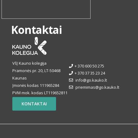
Kontaktai
VšĮ Kauno kolegija
+ 370 600 50 275
Pramonės pr. 20, LT-50468
+ 370 37 35 23 24
Kaunas
info@go.kauko.lt
Įmonės kodas 111965284
priemimas@go.kauko.lt
PVM mok. kodas LT119652811
KONTAKTAI