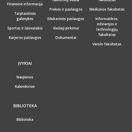
Finansinė informacija
Prekės ir paslaugos
Medicinos fakultetas
Tarptautinės
galimybės
Edukacinės paslaugos
Informatikos,
inžinerijos ir
Sportas ir laisvalaikis
Viešieji pirkimai
technologijų
fakultetas
Karjeros paslaugos
Dokumentai
Verslo fakultetas
ĮVYKIAI
Naujienos
Kalendorius
BIBLIOTEKA
Biblioteka