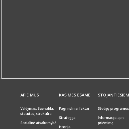
APIE MUS
KAS MES ESAME
STOJANTIESIE
Valdymas: Savivalda,
Pagrindiniai faktai
Studijų programos
statutas, struktūra
Strategija
Informacija apie
Socialinė atsakomybė
priėmimą
Istorija