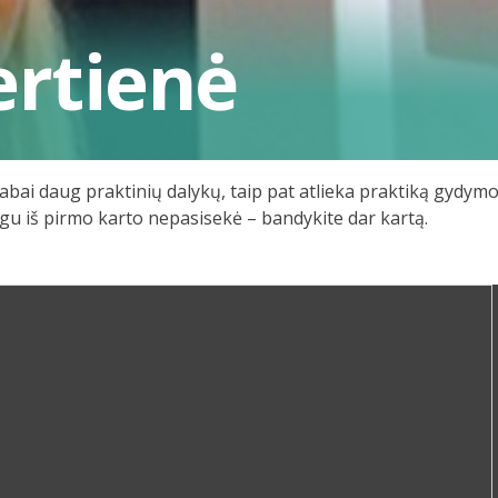
ertienė
abai daug praktinių dalykų, taip pat atlieka praktiką gydymo
gu iš pirmo karto nepasisekė ­– bandykite dar kartą.