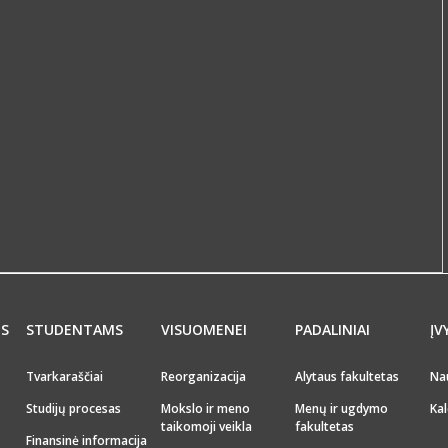
MS
STUDENTAMS
VISUOMENEI
PADALINIAI
ĮV
Tvarkaraščiai
Reorganizacija
Alytaus fakultetas
Na
Studijų procesas
Mokslo ir meno
Menų ir ugdymo
Kal
taikomoji veikla
fakultetas
Finansinė informacija