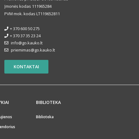
Įmonės kodas 111965284
PVM mok. kodas LT119652811
+ 370 600 50 275
+ 370 37 35 23 24
info@go.kauko.lt
priemimas@go.kauko.lt
KONTAKTAI
YKIAI
BIBLIOTEKA
ujienos
Biblioteka
endorius