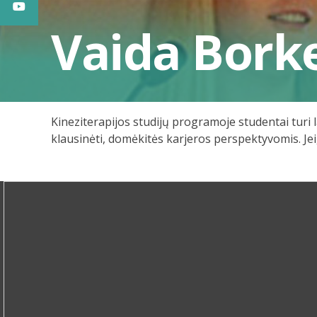
Vaida Bork
Kineziterapijos studijų programoje studentai turi l
klausinėti, domėkitės karjeros perspektyvomis. Jei