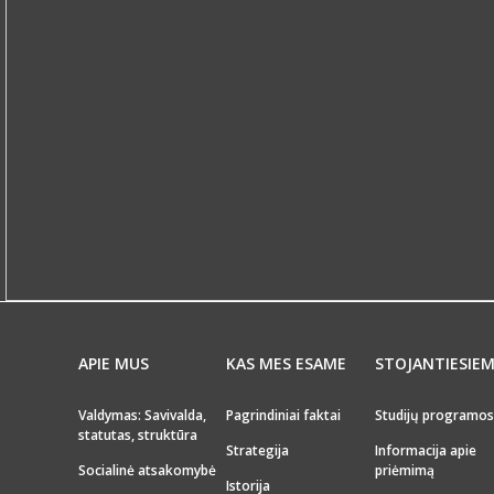
APIE MUS
KAS MES ESAME
STOJANTIESIE
Valdymas: Savivalda,
Pagrindiniai faktai
Studijų programos
statutas, struktūra
Strategija
Informacija apie
Socialinė atsakomybė
priėmimą
Istorija