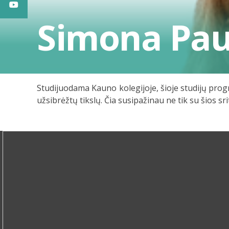
Simona Pau
Studijuodama Kauno kolegijoje, šioje studijų progra
užsibrėžtų tikslų. Čia susipažinau ne tik su šios sr