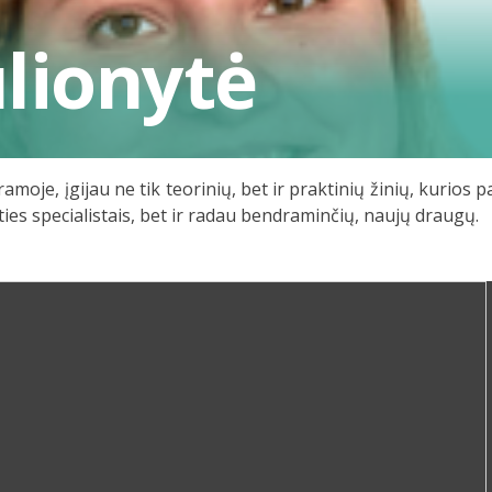
lionytė
moje, įgijau ne tik teorinių, bet ir praktinių žinių, kurios 
ities specialistais, bet ir radau bendraminčių, naujų draugų.