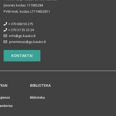
Įmonės kodas 111965284
PVM mok. kodas LT119652811
+ 370 600 50 275
+ 370 37 35 23 24
info@go.kauko.lt
priemimas@go.kauko.lt
KONTAKTAI
YKIAI
BIBLIOTEKA
ujienos
Biblioteka
endorius