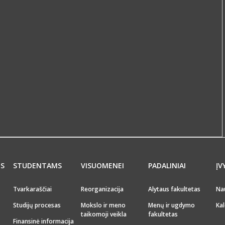
MS
STUDENTAMS
VISUOMENEI
PADALINIAI
ĮV
Tvarkaraščiai
Reorganizacija
Alytaus fakultetas
Na
Studijų procesas
Mokslo ir meno
Menų ir ugdymo
Kal
taikomoji veikla
fakultetas
Finansinė informacija