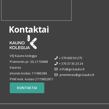
Kontaktai
VšĮ Kauno kolegija
+ 370 600 50 275
Pramonės pr. 20, LT-50468
+ 370 37 35 23 24
Kaunas
info@go.kauko.lt
Įmonės kodas 111965284
priemimas@go.kauko.lt
PVM mok. kodas LT119652811
KONTAKTAI