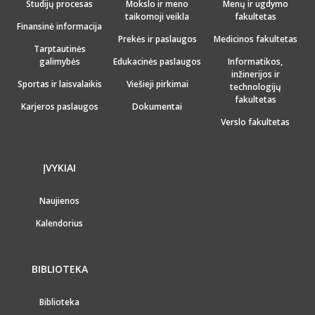
Studijų procesas
Mokslo ir meno
Menų ir ugdymo
taikomoji veikla
fakultetas
Finansinė informacija
Prekės ir paslaugos
Medicinos fakultetas
Tarptautinės
galimybės
Edukacinės paslaugos
Informatikos,
inžinerijos ir
Sportas ir laisvalaikis
Viešieji pirkimai
technologijų
fakultetas
Karjeros paslaugos
Dokumentai
Verslo fakultetas
ĮVYKIAI
Naujienos
Kalendorius
BIBLIOTEKA
Biblioteka