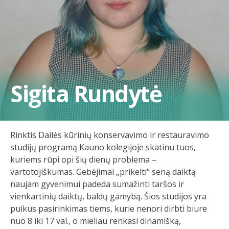
Sigita Rundytė
Rinktis Dailės kūrinių konservavimo ir restauravimo
studijų programą Kauno kolegijoje skatinu tuos,
kuriems rūpi opi šių dienų problema –
vartotojiškumas. Gebėjimai „prikelti“ seną daiktą
naujam gyvenimui padeda sumažinti taršos ir
vienkartinių daiktų, baldų gamybą. Šios studijos yra
puikus pasirinkimas tiems, kurie nenori dirbti biure
nuo 8 iki 17 val., o mieliau renkasi dinamišką,