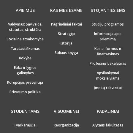
APIE MUS
KAS MES ESAME
STOJANTIESIEMS
Valdymas: Savivalda,
Pagrindiniai faktai
Studijų programos
statutas, struktūra
Strategija
Informacija apie
Socialinė atsakomybė
priėmimą
Istorija
Tarptautiškumas
Kaina, formos ir
Stiliaus knyga
finansavimas
Kokybė
Profesinis bakalauras
Etika ir lygios
galimybės
Apsilankymai
moksleiviams
Korupcijos prevencija
Įmokų rekvizitai
Privatumo politika
STUDENTAMS
VISUOMENEI
PADALINIAI
Tvarkaraščiai
Reorganizacija
Alytaus fakultetas