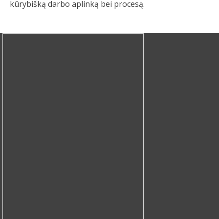
kūrybišką darbo aplinką bei procesą.