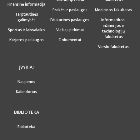
Finansinė informacija
Prekės ir paslaugos
Medicinos fakultetas
Tarptautinės
galimybės
Edukacinės paslaugos
Informatikos,
inžinerijos ir
Sportas ir laisvalaikis
Viešieji pirkimai
technologijų
fakultetas
Karjeros paslaugos
Dokumentai
Verslo fakultetas
ĮVYKIAI
Naujienos
Kalendorius
BIBLIOTEKA
Biblioteka