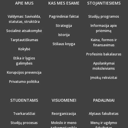
APIE MUS
KAS MES ESAME
STOJANTIESIEMS
Valdymas: Savivalda,
Pagrindiniai faktai
Studijų programos
statutas, struktūra
Strategija
Informacija apie
Socialinė atsakomybė
priėmimą
Istorija
Tarptautiškumas
Kaina, formos ir
Stiliaus knyga
finansavimas
Kokybė
Profesinis bakalauras
Etika ir lygios
galimybės
Apsilankymai
moksleiviams
Korupcijos prevencija
Įmokų rekvizitai
Privatumo politika
STUDENTAMS
VISUOMENEI
PADALINIAI
Tvarkaraščiai
Reorganizacija
Alytaus fakultetas
Studijų procesas
Mokslo ir meno
Menų ir ugdymo
taikomoji veikla
fakultetas