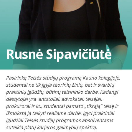
Rusnė Sipavičiūtė
Pasirinkę Teisės studijų programą Kauno kolegijoje,
studentai ne tik įgyja teorinių žinių, bet ir svarbių
praktinių įgūdžių, būtinų teisininko darbe. Kadangi
dėstytojai yra antstoliai, advokatai, teisėjai,
prokurorai ir kt., studentai pamato „tikrąją” teisę ir
išmokstą ją taikyti realiame darbe. Įgyti praktiniai
įgūdžiai Teisės studijų programos absolventams
suteikia platų karjeros galimybių spektrą.