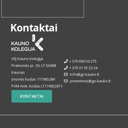
Kontaktai
VšĮ Kauno kolegija
+ 370 600 50 275
Pramonės pr. 20, LT-50468
+ 370 37 35 23 24
Kaunas
info@go.kauko.lt
Įmonės kodas 111965284
priemimas@go.kauko.lt
PVM mok. kodas LT119652811
KONTAKTAI