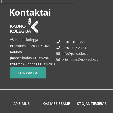
Kontaktai
VšĮ Kauno kolegija
+ 370 600 50 275
Pramonės pr. 20, LT-50468
+ 370 37 35 23 24
Kaunas
info@go.kauko.lt
Įmonės kodas 111965284
priemimas@go.kauko.lt
PVM mok. kodas LT119652811
KONTAKTAI
APIE MUS
KAS MES ESAME
STOJANTIESIEMS