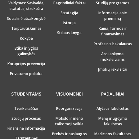
Valdymas: Savivalda,
Pagrindiniai faktai
Studijų programos
statutas, struktūra
Strategija
Informacija apie
Socialinė atsakomybė
priėmimą
Istorija
Tarptautiškumas
Kaina, formos ir
Stiliaus knyga
finansavimas
Kokybė
Profesinis bakalauras
Etika ir lygios
galimybės
Apsilankymai
moksleiviams
Korupcijos prevencija
Įmokų rekvizitai
Privatumo politika
STUDENTAMS
VISUOMENEI
PADALINIAI
Tvarkaraščiai
Reorganizacija
Alytaus fakultetas
Studijų procesas
Mokslo ir meno
Menų ir ugdymo
taikomoji veikla
fakultetas
Finansinė informacija
Prekės ir paslaugos
Medicinos fakultetas
Tarptautinės