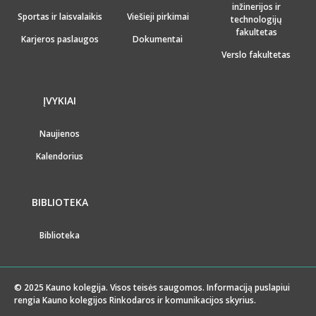
inžinerijos ir
Sportas ir laisvalaikis
Viešieji pirkimai
technologijų
fakultetas
Karjeros paslaugos
Dokumentai
Verslo fakultetas
ĮVYKIAI
Naujienos
Kalendorius
BIBLIOTEKA
Biblioteka
© 2025 Kauno kolegija. Visos teisės saugomos. Informaciją puslapiui
rengia Kauno kolegijos Rinkodaros ir komunikacijos skyrius.