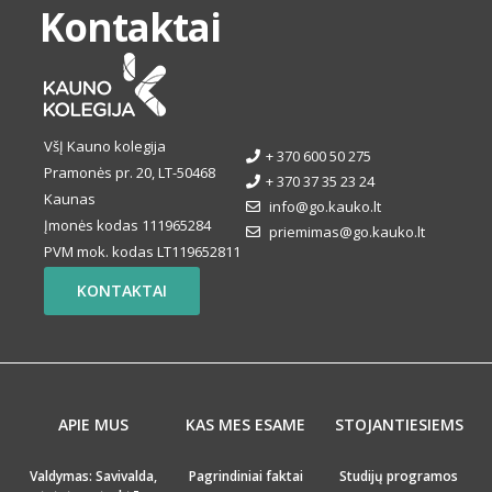
Kontaktai
VšĮ Kauno kolegija
+ 370 600 50 275
Pramonės pr. 20, LT-50468
+ 370 37 35 23 24
Kaunas
info@go.kauko.lt
Įmonės kodas 111965284
priemimas@go.kauko.lt
PVM mok. kodas LT119652811
KONTAKTAI
APIE MUS
KAS MES ESAME
STOJANTIESIEMS
Valdymas: Savivalda,
Pagrindiniai faktai
Studijų programos