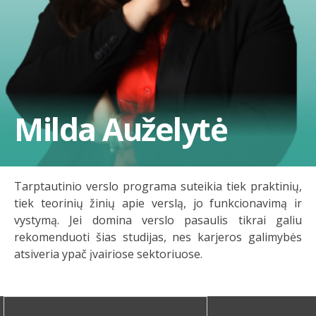
Milda Auželytė
Tarptautinio verslo programa suteikia tiek praktinių,
tiek teorinių žinių apie verslą, jo funkcionavimą ir
vystymą. Jei domina verslo pasaulis tikrai galiu
rekomenduoti šias studijas, nes karjeros galimybės
atsiveria ypač įvairiose sektoriuose.