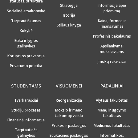
statutas, struktūra
Strategija
Informacija apie
Socialinė atsakomybė
priėmimą
Istorija
Tarptautiškumas
Kaina, formos ir
Stiliaus knyga
finansavimas
Kokybė
Profesinis bakalauras
Etika ir lygios
galimybės
Apsilankymai
moksleiviams
Korupcijos prevencija
Įmokų rekvizitai
Privatumo politika
STUDENTAMS
VISUOMENEI
PADALINIAI
Tvarkaraščiai
Reorganizacija
Alytaus fakultetas
Studijų procesas
Mokslo ir meno
Menų ir ugdymo
taikomoji veikla
fakultetas
Finansinė informacija
Prekės ir paslaugos
Medicinos fakultetas
Tarptautinės
galimybės
Edukacinės paslaugos
Informatikos,