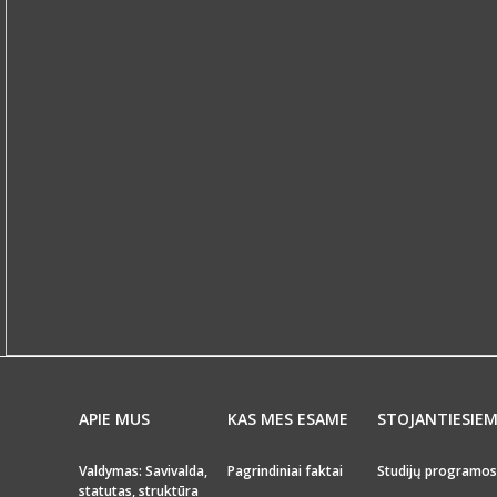
APIE MUS
KAS MES ESAME
STOJANTIESIE
Valdymas: Savivalda,
Pagrindiniai faktai
Studijų programos
statutas, struktūra