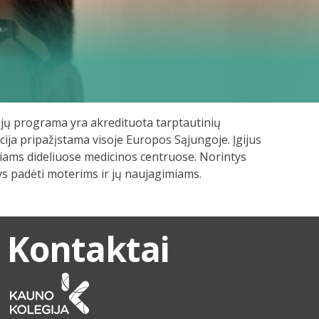
udijų programa yra akredituota tarptautinių
cija pripažįstama visoje Europos Sąjungoje. Įgijus
imiams dideliuose medicinos centruose. Norintys
tys padėti moterims ir jų naujagimiams.
Kontaktai