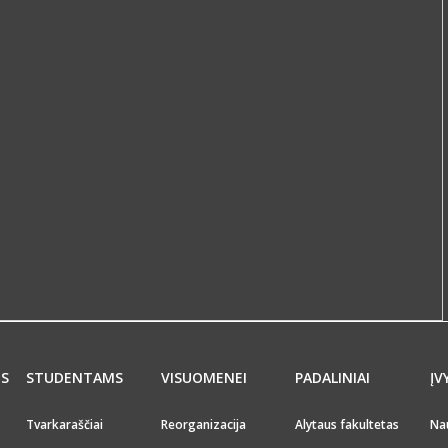
MS
STUDENTAMS
VISUOMENEI
PADALINIAI
ĮV
Tvarkaraščiai
Reorganizacija
Alytaus fakultetas
Na