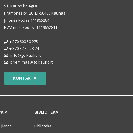
VšĮ Kauno kolegija
Pramonės pr. 20, LT-50468 Kaunas
Įmonės kodas 111965284
PVM mok. kodas LT119652811
+ 370 600 50 275
+ 370 37 35 23 24
info@go.kauko.lt
priemimas@go.kauko.lt
KONTAKTAI
YKIAI
BIBLIOTEKA
ujienos
Biblioteka