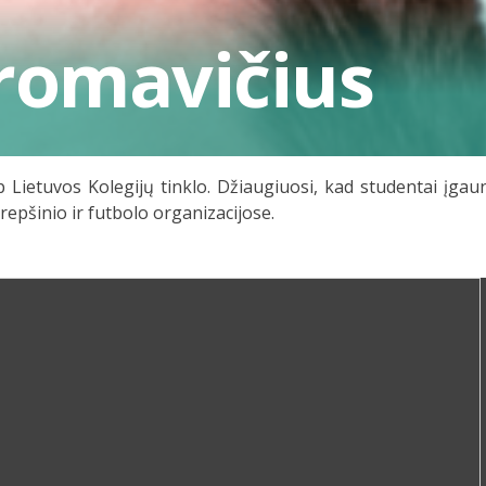
romavičius
 Lietuvos Kolegijų tinklo. Džiaugiuosi, kad studentai įgaun
repšinio ir futbolo organizacijose.