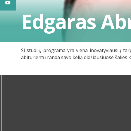
Edgaras Ab
Ši studijų programa yra viena inovatyviausių tarp
abiturientų randa savo kelią didžiausiuose šalies k