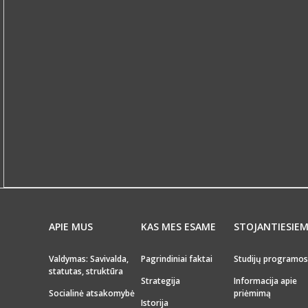
APIE MUS
KAS MES ESAME
STOJANTIESIE
Valdymas: Savivalda,
Pagrindiniai faktai
Studijų programos
statutas, struktūra
Strategija
Informacija apie
Socialinė atsakomybė
priėmimą
Istorija