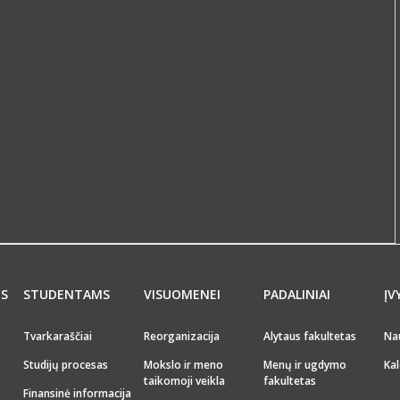
MS
STUDENTAMS
VISUOMENEI
PADALINIAI
ĮV
Tvarkaraščiai
Reorganizacija
Alytaus fakultetas
Na
Studijų procesas
Mokslo ir meno
Menų ir ugdymo
Kal
taikomoji veikla
fakultetas
Finansinė informacija