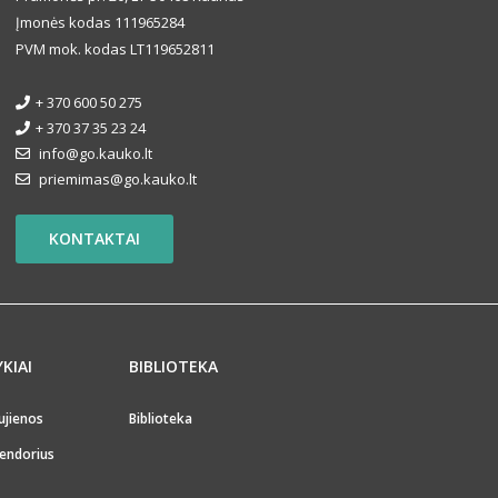
Įmonės kodas 111965284
PVM mok. kodas LT119652811
+ 370 600 50 275
+ 370 37 35 23 24
info@go.kauko.lt
priemimas@go.kauko.lt
KONTAKTAI
YKIAI
BIBLIOTEKA
ujienos
Biblioteka
endorius