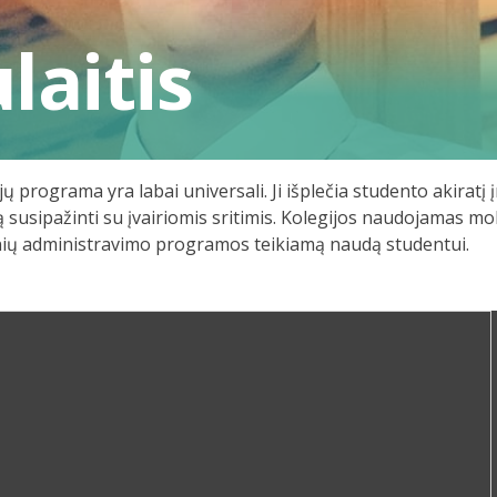
laitis
 programa yra labai universali. Ji išplečia studento akiratį 
usipažinti su įvairiomis sritimis. Kolegijos naudojamas mokym
monių administravimo programos teikiamą naudą studentui.