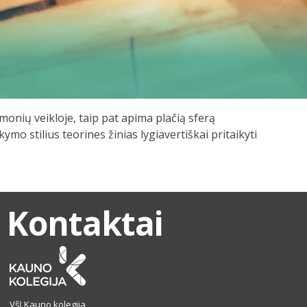
įmonių veikloje, taip pat apima plačią sferą
o stilius teorines žinias lygiavertiškai pritaikyti
Kontaktai
VšĮ Kauno kolegija