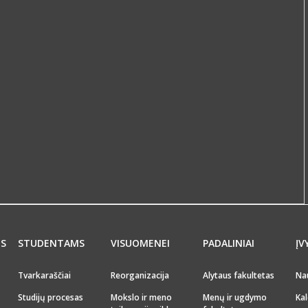
MS
STUDENTAMS
VISUOMENEI
PADALINIAI
ĮV
Tvarkaraščiai
Reorganizacija
Alytaus fakultetas
Na
Studijų procesas
Mokslo ir meno
Menų ir ugdymo
Kal