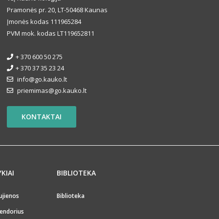
Pramonės pr. 20, LT-50468 Kaunas
Įmonės kodas 111965284
PVM mok. kodas LT119652811
+ 370 600 50 275
+ 370 37 35 23 24
info@go.kauko.lt
priemimas@go.kauko.lt
KONTAKTAI
YKIAI
BIBLIOTEKA
ujienos
Biblioteka
endorius