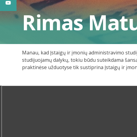
Rimas Matu
Manau, kad Įstaigų ir įmonių administravimo studijų
studijuojamų dalykų, tokiu būdu suteikdama šansą s
praktinėse užduotyse tik sustiprina Įstaigų ir į