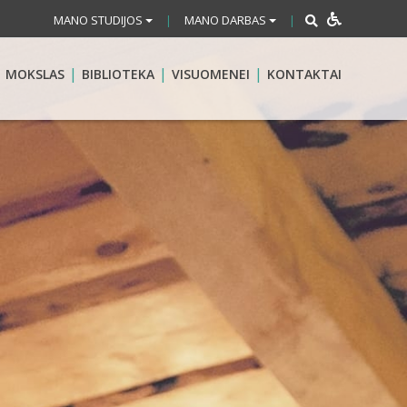
MANO STUDIJOS
MANO DARBAS
|
|
MOKSLAS
BIBLIOTEKA
VISUOMENEI
KONTAKTAI