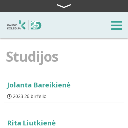
Skip to content
Studijos
Jolanta Bareikienė
2023 26 birželio
Rita Liutkienė