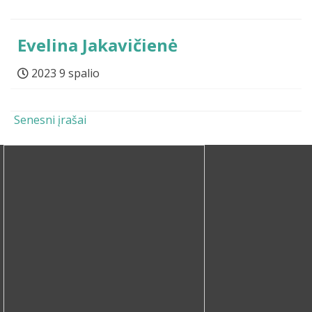
Evelina Jakavičienė
2023 9 spalio
Navigacija tarp įrašų
Senesni įrašai