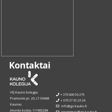
Kontaktai
VšĮ Kauno kolegija
+ 370 600 50 275
Pramonės pr. 20, LT-50468
+ 370 37 35 23 24
Kaunas
info@go.kauko.lt
Įmonės kodas 111965284
priemimas@go.kauko.lt