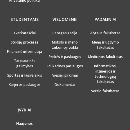
Privatumo politika
STUDENTAMS
VISUOMENEI
PADALINIAI
Tvarkaraščiai
Reorganizacija
Alytaus fakultetas
Studijų procesas
Mokslo ir meno
Menų ir ugdymo
taikomoji veikla
fakultetas
Finansinė informacija
Prekės ir paslaugos
Medicinos fakultetas
Tarptautinės
galimybės
Edukacinės paslaugos
Informatikos,
inžinerijos ir
Sportas ir laisvalaikis
Viešieji pirkimai
technologijų
fakultetas
Karjeros paslaugos
Dokumentai
Verslo fakultetas
ĮVYKIAI
Naujienos