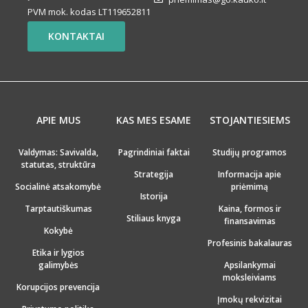
PVM mok. kodas LT119652811
KONTAKTAI
APIE MUS
KAS MES ESAME
STOJANTIESIEMS
Valdymas: Savivalda,
Pagrindiniai faktai
Studijų programos
statutas, struktūra
Strategija
Informacija apie
Socialinė atsakomybė
priėmimą
Istorija
Tarptautiškumas
Kaina, formos ir
Stiliaus knyga
finansavimas
Kokybė
Profesinis bakalauras
Etika ir lygios
galimybės
Apsilankymai
moksleiviams
Korupcijos prevencija
Įmokų rekvizitai