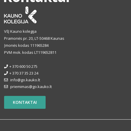
VšĮ Kauno kolegija
Pramonės pr. 20, LT-50468 Kaunas
Įmonės kodas 111965284
PVM mok. kodas LT119652811
+ 370 600 50 275
+ 370 37 35 23 24
info@go.kauko.lt
priemimas@go.kauko.lt
KONTAKTAI