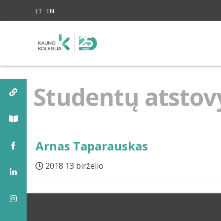
Skip to content
LT
EN
Studentų atstov
Arnas Taparauskas
2018 13 birželio