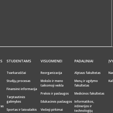
MS
STUDENTAMS
VISUOMENEI
PADALINIAI
ĮV
Tvarkaraščiai
Reorganizacija
Alytaus fakultetas
Na
Studijų procesas
Mokslo ir meno
Menų ir ugdymo
Kal
taikomoji veikla
fakultetas
Finansinė informacija
Prekės ir paslaugos
Medicinos fakultetas
Tarptautinės
galimybės
Edukacinės paslaugos
Informatikos,
ras
inžinerijos ir
Sportas ir laisvalaikis
Viešieji pirkimai
technologijų