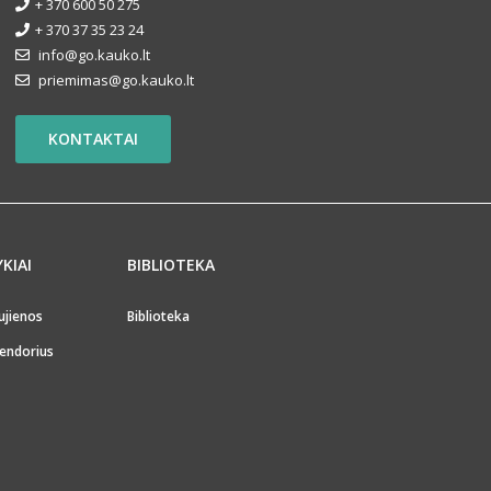
+ 370 600 50 275
+ 370 37 35 23 24
info@go.kauko.lt
priemimas@go.kauko.lt
KONTAKTAI
YKIAI
BIBLIOTEKA
ujienos
Biblioteka
endorius