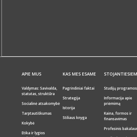
APIE MUS
KAS MES ESAME
STOJANTIESIE
Valdymas: Savivalda,
Pagrindiniai faktai
Studijų programos
statutas, struktūra
Strategija
Informacija apie
Socialinė atsakomybė
priėmimą
Istorija
Tarptautiškumas
Kaina, formos ir
Stiliaus knyga
finansavimas
Kokybė
Profesinis bakalau
Etika ir lygios