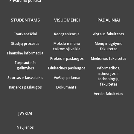
Privatumo politika
STUDENTAMS
VISUOMENEI
PADALINIAI
Tvarkaraščiai
Reorganizacija
Alytaus fakultetas
Studijų procesas
Mokslo ir meno
Menų ir ugdymo
taikomoji veikla
fakultetas
Finansinė informacija
Prekės ir paslaugos
Medicinos fakultetas
Tarptautinės
galimybės
Edukacinės paslaugos
Informatikos,
inžinerijos ir
Sportas ir laisvalaikis
Viešieji pirkimai
technologijų
fakultetas
Karjeros paslaugos
Dokumentai
Verslo fakultetas
ĮVYKIAI
Naujienos