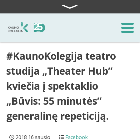
Skip to content
#KaunoKolegija teatro
studija „Theater Hub”
kviečia į spektaklio
„Būvis: 55 minutės”
generalinę repeticiją.
2018 16 sausio
Facebook