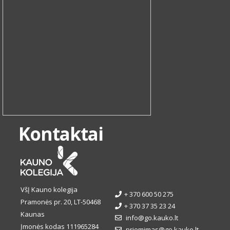
Kontaktai
VšĮ Kauno kolegija
+ 370 600 50 275
Pramonės pr. 20, LT-50468
+ 370 37 35 23 24
Kaunas
info@go.kauko.lt
Įmonės kodas 111965284
priemimas@go.kauko.lt