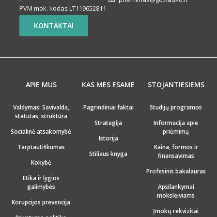
PVM mok. kodas LT119652811
KONTAKTAI
APIE MUS
KAS MES ESAME
STOJANTIESIEMS
Valdymas: Savivalda,
Pagrindiniai faktai
Studijų programos
statutas, struktūra
Strategija
Informacija apie
Socialinė atsakomybė
priėmimą
Istorija
Tarptautiškumas
Kaina, formos ir
Stiliaus knyga
finansavimas
Kokybė
Profesinis bakalauras
Etika ir lygios
galimybės
Apsilankymai
moksleiviams
Korupcijos prevencija
Įmokų rekvizitai