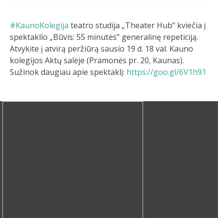
#KaunoKolegija
teatro studija „Theater Hub” kviečia į
spektaklio „Būvis: 55 minutės” generalinę repeticiją.
Atvykite į atvirą peržiūrą sausio 19 d. 18 val. Kauno
kolegijos Aktų salėje (Pramonės pr. 20, Kaunas).
Sužinok daugiau apie spektaklį:
https://goo.gl/6V1h91