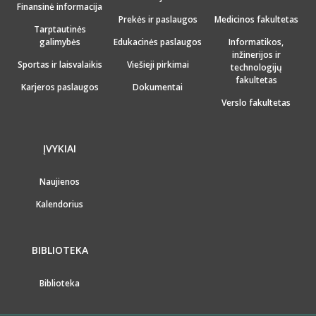
Finansinė informacija
Prekės ir paslaugos
Medicinos fakultetas
Tarptautinės
galimybės
Edukacinės paslaugos
Informatikos,
inžinerijos ir
Sportas ir laisvalaikis
Viešieji pirkimai
technologijų
fakultetas
Karjeros paslaugos
Dokumentai
Verslo fakultetas
ĮVYKIAI
Naujienos
Kalendorius
BIBLIOTEKA
Biblioteka