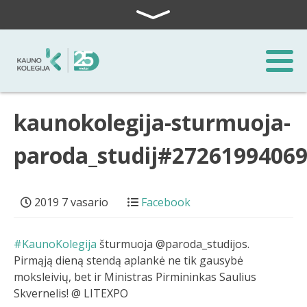
Skip to content
kaunokolegija-sturmuoja-
paroda_studij#2726199406
2019 7 vasario
Facebook
#KaunoKolegija
šturmuoja @paroda_studijos.
Pirmąją dieną stendą aplankė ne tik gausybė
moksleivių, bet ir Ministras Pirmininkas Saulius
Skvernelis! @ LITEXPO