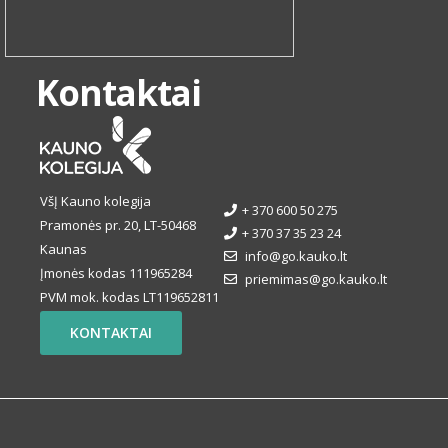
Kontaktai
VšĮ Kauno kolegija
+ 370 600 50 275
Pramonės pr. 20, LT-50468
+ 370 37 35 23 24
Kaunas
info@go.kauko.lt
Įmonės kodas 111965284
priemimas@go.kauko.lt
PVM mok. kodas LT119652811
KONTAKTAI