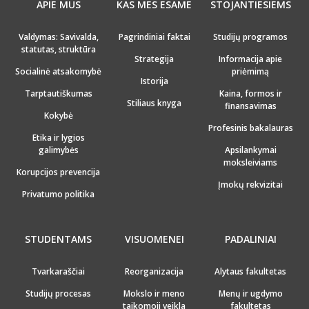
APIE MUS
KAS MES ESAME
STOJANTIESIEMS
Valdymas: Savivalda,
Pagrindiniai faktai
Studijų programos
statutas, struktūra
Strategija
Informacija apie
Socialinė atsakomybė
priėmimą
Istorija
Tarptautiškumas
Kaina, formos ir
Stiliaus knyga
finansavimas
Kokybė
Profesinis bakalauras
Etika ir lygios
galimybės
Apsilankymai
moksleiviams
Korupcijos prevencija
Įmokų rekvizitai
Privatumo politika
STUDENTAMS
VISUOMENEI
PADALINIAI
Tvarkaraščiai
Reorganizacija
Alytaus fakultetas
Studijų procesas
Mokslo ir meno
Menų ir ugdymo
taikomoji veikla
fakultetas