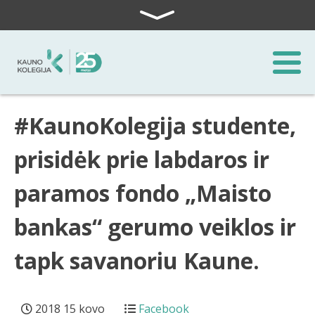
Skip to content
#KaunoKolegija studente,
prisidėk prie labdaros ir
paramos fondo „Maisto
bankas“ gerumo veiklos ir
tapk savanoriu Kaune.
2018 15 kovo
Facebook