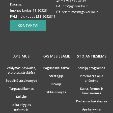
+ 370 37 35 23 24
Kaunas
info@go.kauko.lt
Įmonės kodas 111965284
priemimas@go.kauko.lt
PVM mok. kodas LT119652811
KONTAKTAI
APIE MUS
KAS MES ESAME
STOJANTIESIEMS
Valdymas: Savivalda,
Pagrindiniai faktai
Studijų programos
statutas, struktūra
Strategija
Informacija apie
Socialinė atsakomybė
priėmimą
Istorija
Tarptautiškumas
Kaina, formos ir
Stiliaus knyga
finansavimas
Kokybė
Profesinis bakalauras
Etika ir lygios
galimybės
Apsilankymai