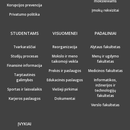
moksleiviams
Korupcijos prevencija
Įmokų rekvizitai
Privatumo politika
STUDENTAMS
VISUOMENEI
PADALINIAI
Tvarkaraščiai
Reorganizacija
Alytaus fakultetas
Studijų procesas
Mokslo ir meno
Menų ir ugdymo
taikomoji veikla
fakultetas
Finansinė informacija
Prekės ir paslaugos
Medicinos fakultetas
Tarptautinės
galimybės
Edukacinės paslaugos
Informatikos,
inžinerijos ir
Sportas ir laisvalaikis
Viešieji pirkimai
technologijų
fakultetas
Karjeros paslaugos
Dokumentai
Verslo fakultetas
ĮVYKIAI