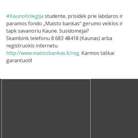
#KaunoKolegija
studente, prisidėk prie labdaros ir
paramos fondo „Maisto bankas“ gerumo veiklos ir
tapk savanoriu Kaune. Susidomėjai?
Skambink telefonu 8 683 48418 (Kaunas) arba
registruokis internetu
http://www.maistobankas.lt/reg
. Karmos taškai
garantuoti!