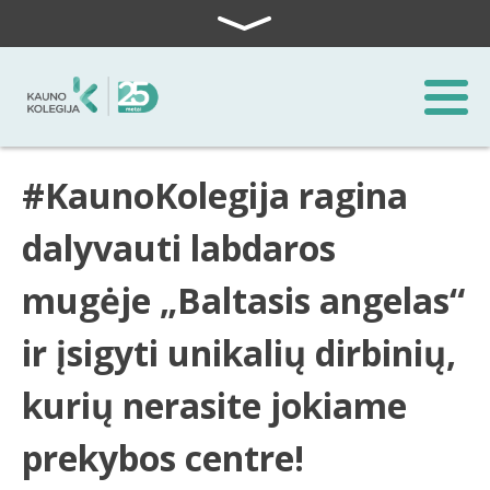
Skip to content
#KaunoKolegija ragina
dalyvauti labdaros
mugėje „Baltasis angelas“
ir įsigyti unikalių dirbinių,
kurių nerasite jokiame
prekybos centre!