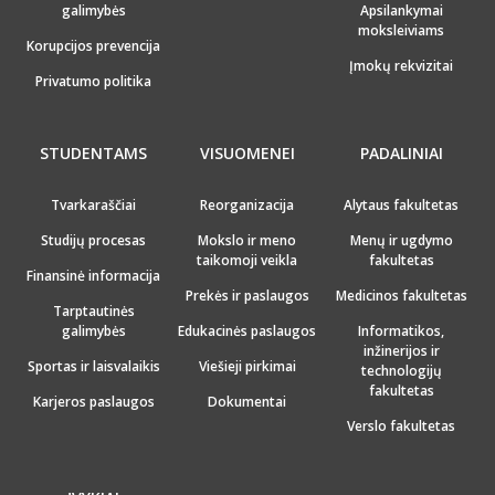
galimybės
Apsilankymai
moksleiviams
Korupcijos prevencija
Įmokų rekvizitai
Privatumo politika
STUDENTAMS
VISUOMENEI
PADALINIAI
Tvarkaraščiai
Reorganizacija
Alytaus fakultetas
Studijų procesas
Mokslo ir meno
Menų ir ugdymo
taikomoji veikla
fakultetas
Finansinė informacija
Prekės ir paslaugos
Medicinos fakultetas
Tarptautinės
galimybės
Edukacinės paslaugos
Informatikos,
inžinerijos ir
Sportas ir laisvalaikis
Viešieji pirkimai
technologijų
fakultetas
Karjeros paslaugos
Dokumentai
Verslo fakultetas