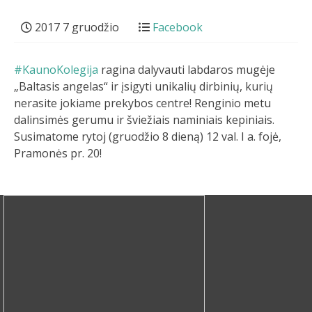
2017 7 gruodžio
Facebook
#KaunoKolegija
ragina dalyvauti labdaros mugėje
„Baltasis angelas“ ir įsigyti unikalių dirbinių, kurių
nerasite jokiame prekybos centre! Renginio metu
dalinsimės gerumu ir šviežiais naminiais kepiniais.
Susimatome rytoj (gruodžio 8 dieną) 12 val. I a. fojė,
Pramonės pr. 20!