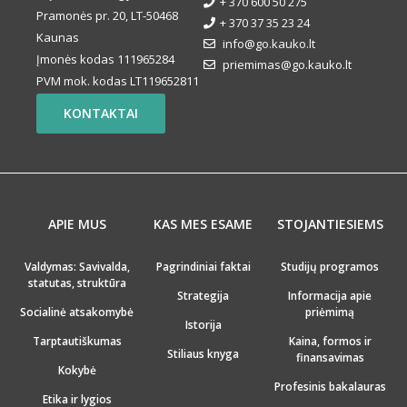
+ 370 600 50 275
Pramonės pr. 20, LT-50468
+ 370 37 35 23 24
Kaunas
info@go.kauko.lt
Įmonės kodas 111965284
priemimas@go.kauko.lt
PVM mok. kodas LT119652811
KONTAKTAI
APIE MUS
KAS MES ESAME
STOJANTIESIEMS
Valdymas: Savivalda,
Pagrindiniai faktai
Studijų programos
statutas, struktūra
Strategija
Informacija apie
Socialinė atsakomybė
priėmimą
Istorija
Tarptautiškumas
Kaina, formos ir
Stiliaus knyga
finansavimas
Kokybė
Profesinis bakalauras
Etika ir lygios