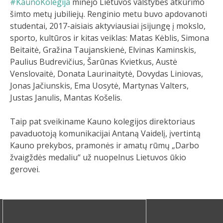
#KaunoKolegija
minėjo Lietuvos valstybės atkūrimo
šimto metų jubiliejų. Renginio metu buvo apdovanoti
studentai, 2017-aisiais aktyviausiai įsijungę į mokslo,
sporto, kultūros ir kitas veiklas: Matas Kėblis, Simona
Beitaitė, Gražina Taujanskienė, Elvinas Kaminskis,
Paulius Budrevičius, Šarūnas Kvietkus, Austė
Venslovaitė, Donata Laurinaitytė, Dovydas Liniovas,
Jonas Jačiunskis, Ema Uosytė, Martynas Valters,
Justas Janulis, Mantas Košelis.
Taip pat sveikiname Kauno kolegijos direktoriaus
pavaduotoją komunikacijai Antaną Vaidelį, įvertintą
Kauno prekybos, pramonės ir amatų rūmų „Darbo
žvaigždės medaliu“ už nuopelnus Lietuvos ūkio
gerovei.