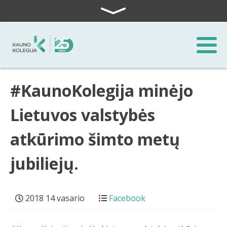
Skip to content
#KaunoKolegija minėjo
Lietuvos valstybės
atkūrimo šimto metų
jubiliejų.
2018 14 vasario
Facebook