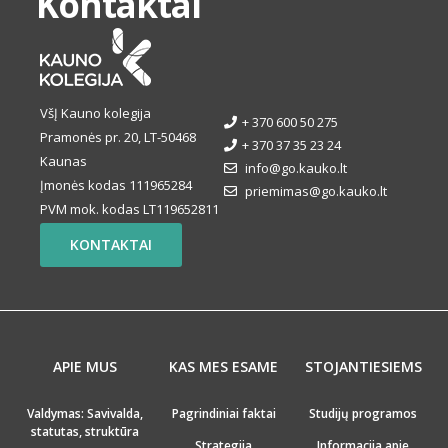
Kontaktai
VšĮ Kauno kolegija
+ 370 600 50 275
Pramonės pr. 20, LT-50468
+ 370 37 35 23 24
Kaunas
info@go.kauko.lt
Įmonės kodas 111965284
priemimas@go.kauko.lt
PVM mok. kodas LT119652811
KONTAKTAI
APIE MUS
KAS MES ESAME
STOJANTIESIEMS
Valdymas: Savivalda,
Pagrindiniai faktai
Studijų programos
statutas, struktūra
Strategija
Informacija apie