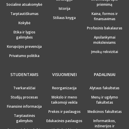
Socialinė atsakomybė
priėmimą
Istorija
Tarptautiškumas
Kaina, formos ir
Stiliaus knyga
finansavimas
Kokybė
Profesinis bakalauras
Etika ir lygios
galimybės
Apsilankymai
moksleiviams
Korupcijos prevencija
Įmokų rekvizitai
Privatumo politika
STUDENTAMS
VISUOMENEI
PADALINIAI
Tvarkaraščiai
Reorganizacija
Alytaus fakultetas
Studijų procesas
Mokslo ir meno
Menų ir ugdymo
taikomoji veikla
fakultetas
Finansinė informacija
Prekės ir paslaugos
Medicinos fakultetas
Tarptautinės
galimybės
Edukacinės paslaugos
Informatikos,
inžinerijos ir