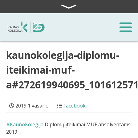
Skip to content
kaunokolegija-diplomu-
iteikimai-muf-
a#272619940695_10161257
2019 1 vasario
Facebook
#KaunoKolegija
Diplomų įteikimai MUF absolventams
2019