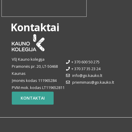
Kontaktai
VšĮ Kauno kolegija
+ 370 600 50 275
Pramonės pr. 20, LT-50468
+ 370 37 35 23 24
Kaunas
info@go.kauko.lt
Įmonės kodas 111965284
priemimas@go.kauko.lt
PVM mok. kodas LT119652811
KONTAKTAI