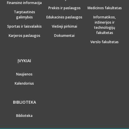
Finansinė informacija
Prekės ir paslaugos
Medicinos fakultetas
Tarptautinės
galimybės
Edukacinės paslaugos
Informatikos,
inžinerijos ir
Sportas ir laisvalaikis
Viešieji pirkimai
technologijų
fakultetas
Karjeros paslaugos
Dokumentai
Verslo fakultetas
ĮVYKIAI
Naujienos
Kalendorius
BIBLIOTEKA
Biblioteka