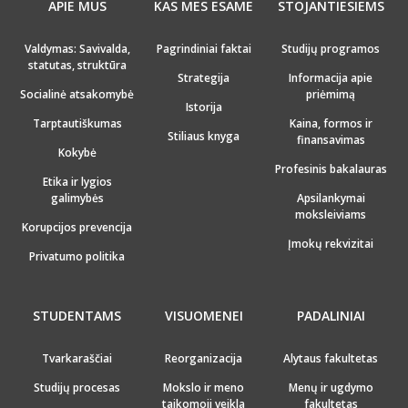
APIE MUS
KAS MES ESAME
STOJANTIESIEMS
Valdymas: Savivalda,
Pagrindiniai faktai
Studijų programos
statutas, struktūra
Strategija
Informacija apie
Socialinė atsakomybė
priėmimą
Istorija
Tarptautiškumas
Kaina, formos ir
Stiliaus knyga
finansavimas
Kokybė
Profesinis bakalauras
Etika ir lygios
galimybės
Apsilankymai
moksleiviams
Korupcijos prevencija
Įmokų rekvizitai
Privatumo politika
STUDENTAMS
VISUOMENEI
PADALINIAI
Tvarkaraščiai
Reorganizacija
Alytaus fakultetas
Studijų procesas
Mokslo ir meno
Menų ir ugdymo
taikomoji veikla
fakultetas