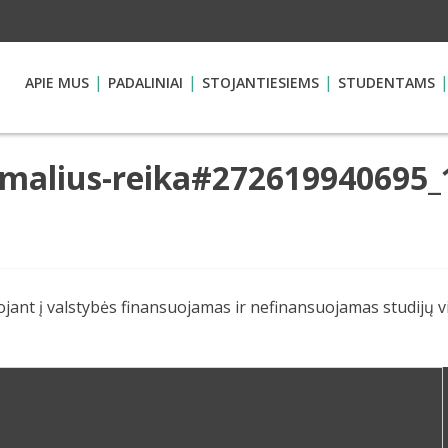
APIE MUS
PADALINIAI
STOJANTIESIEMS
STUDENTAMS
imalius-reika#272619940695
jant į valstybės finansuojamas ir nefinansuojamas studijų vi