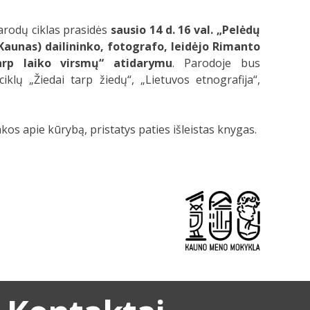
rodų ciklas prasidės
sausio 14 d. 16 val. „Pelėdų
 Kaunas) dailininko, fotografo, leidėjo Rimanto
arp laiko virsmų“ atidarymu
. Parodoje bus
lų „Žiedai tarp žiedų“, „Lietuvos etnografija“,
kos apie kūrybą, pristatys paties išleistas knygas.