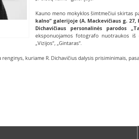
Kauno meno mokyklos šimtmečiui skirtas pa
kalno“ galerijoje (A. Mackevičiaus g. 27,
Dichavičiaus personalinės parodos „T
eksponuojamos fotografo nuotraukos iš cik
„Vizijos“, „Gintaras“.
 renginys, kuriame R. Dichavičius dalysis prisiminimais, pasa