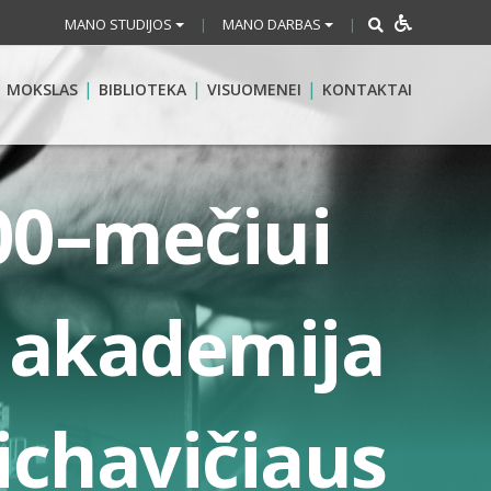
MANO STUDIJOS
MANO DARBAS
|
|
MOKSLAS
BIBLIOTEKA
VISUOMENEI
KONTAKTAI
00–mečiui
ų akademija
ichavičiaus