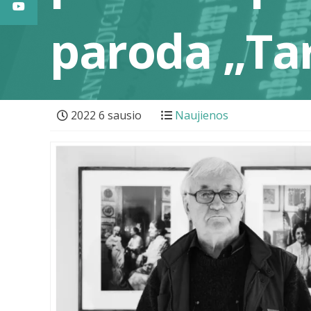
paroda „Tar
2022 6 sausio
Naujienos