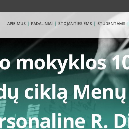
APIE MUS
PADALINIAI
STOJANTIESIEMS
STUDENTAMS
 mokyklos 1
odų ciklą Men
sonaline R. D