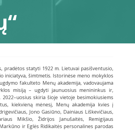
ų“
pradėtos statyti 1922 m. Lietuvai pasišventusio,
kio iniciatyva, šimtmetis. Istorinėse meno mokyklos
r ugdymo fakulteto Menų akademija, vadovaujama
klos misiją – ugdyti jaunuosius menininkus ir,
022–uosius skiria šioje vietoje besimokiusiems
us, kiekvieną mėnesį, Menų akademija kvies į
drigevičiaus, Jono Gasiūno, Dainiaus Liškevičiaus,
iaus Mikšio, Židrijos Janušaitės, Remigijaus
 Markūno ir Eglės Ridikaitės personalines parodas