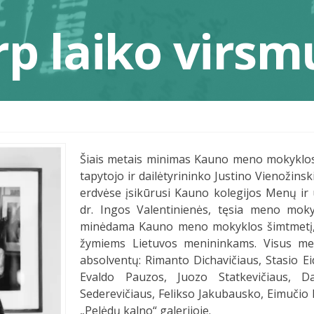
p laiko virsm
Šiais metais minimas Kauno meno mokyklos, 
tapytojo ir dailėtyrininko Justino Vienožins
erdvėse įsikūrusi Kauno kolegijos Menų i
dr. Ingos Valentinienės, tęsia meno moky
minėdama Kauno meno mokyklos šimtmetį, 2
žymiems Lietuvos menininkams. Visus met
absolventų: Rimanto Dichavičiaus, Stasio Ei
Evaldo Pauzos, Juozo Statkevičiaus, Dar
Sederevičiaus, Felikso Jakubausko, Eimučio
„Pelėdų kalno“ galerijoje.