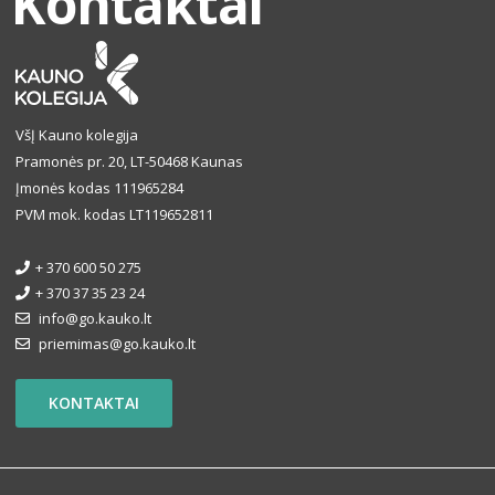
Kontaktai
VšĮ Kauno kolegija
Pramonės pr. 20, LT-50468 Kaunas
Įmonės kodas 111965284
PVM mok. kodas LT119652811
+ 370 600 50 275
+ 370 37 35 23 24
info@go.kauko.lt
priemimas@go.kauko.lt
KONTAKTAI