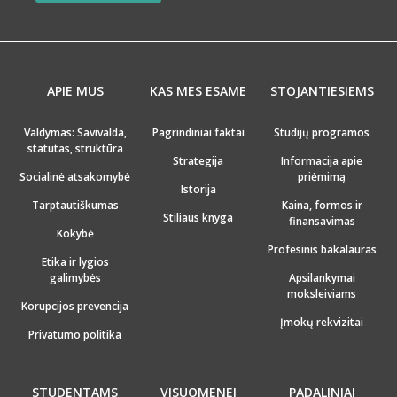
APIE MUS
KAS MES ESAME
STOJANTIESIEMS
Valdymas: Savivalda,
Pagrindiniai faktai
Studijų programos
statutas, struktūra
Strategija
Informacija apie
Socialinė atsakomybė
priėmimą
Istorija
Tarptautiškumas
Kaina, formos ir
Stiliaus knyga
finansavimas
Kokybė
Profesinis bakalauras
Etika ir lygios
galimybės
Apsilankymai
moksleiviams
Korupcijos prevencija
Įmokų rekvizitai
Privatumo politika
STUDENTAMS
VISUOMENEI
PADALINIAI