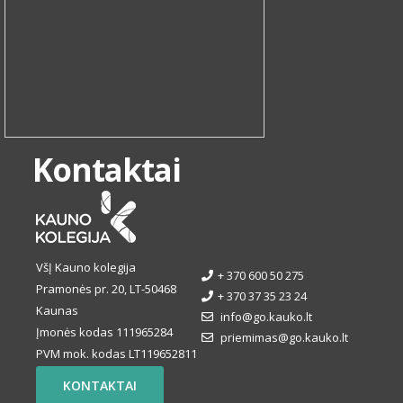
Kontaktai
VšĮ Kauno kolegija
+ 370 600 50 275
Pramonės pr. 20, LT-50468
+ 370 37 35 23 24
Kaunas
info@go.kauko.lt
Įmonės kodas 111965284
priemimas@go.kauko.lt
PVM mok. kodas LT119652811
KONTAKTAI