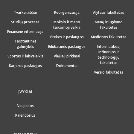
Tvarkaraščiai
Reorganizacija
Alytaus fakultetas
Studijų procesas
Mokslo ir meno
Menų ir ugdymo
taikomoji veikla
fakultetas
Finansinė informacija
Prekės ir paslaugos
Medicinos fakultetas
Tarptautinės
galimybės
Edukacinės paslaugos
Informatikos,
inžinerijos ir
Sportas ir laisvalaikis
Viešieji pirkimai
technologijų
fakultetas
Karjeros paslaugos
Dokumentai
Verslo fakultetas
ĮVYKIAI
Naujienos
Kalendorius