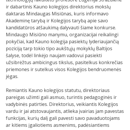
ir dabartinis Kauno kolegijos direktorius mokslų
daktaras Mindaugas Misiūnas, kuris informavo
Akademinę tarybą ir Kolegijos tarybą apie savo
kandidatūros atšaukimą dalyvauti šiame konkurse.
Mindaugo Misiūno manymu, organizacijai reikalingi
pokyčiai, kad Kauno kolegija pasiektų lyderiaujančią
poziciją tarp tokio tipo aukštųjų mokyklų Baltijos
šalyse, todėl linkėjo naujam vadovui pasiekti
užsibrėžtus ambicingus tikslus, pasitelkus konkrečias
priemones ir sutelkus visos Kolegijos bendruomenės
jėgas.
Remiantis Kauno kolegijos statutu, direktoriaus
pareigas užimti gali asmuo, turintis pedagoginės ir
vadybinės patirties. Direktorius, veikiantis Kolegijos
vardu ir jai atstovaujantis, atlieka įvairias jam pavestas
funkcijas, kurių dalį gali pavesti savo pavaduotojams
ar kitiems įgaliotiems asmenims, padėsiantiems