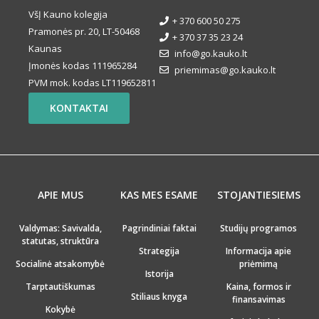
VšĮ Kauno kolegija
+ 370 600 50 275
Pramonės pr. 20, LT-50468
+ 370 37 35 23 24
Kaunas
info@go.kauko.lt
Įmonės kodas 111965284
priemimas@go.kauko.lt
PVM mok. kodas LT119652811
KONTAKTAI
APIE MUS
KAS MES ESAME
STOJANTIESIEMS
Valdymas: Savivalda,
Pagrindiniai faktai
Studijų programos
statutas, struktūra
Strategija
Informacija apie
Socialinė atsakomybė
priėmimą
Istorija
Tarptautiškumas
Kaina, formos ir
Stiliaus knyga
finansavimas
Kokybė