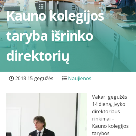
Kauno kolegijos
taryba išrinko
direktorių
2018 15 gegužės
Naujienos
Vakar, gegužės
14 dieną, įvyko
direktoriaus
rinkimai –
Kauno kolegijos
tarybos