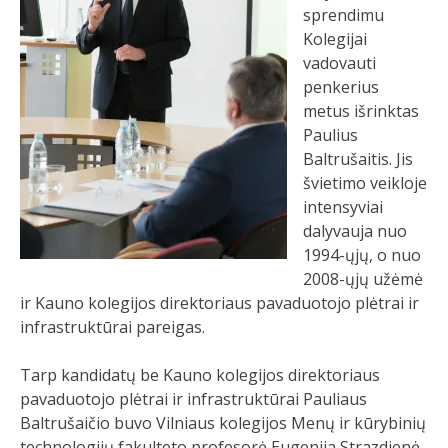
sprendimu
Kolegijai
vadovauti
penkerius
metus išrinktas
Paulius
Baltrušaitis. Jis
švietimo veikloje
intensyviai
dalyvauja nuo
1994-ųjų, o nuo
2008-ųjų užėmė
ir Kauno kolegijos direktoriaus pavaduotojo plėtrai ir
infrastruktūrai pareigas.
Tarp kandidatų be Kauno kolegijos direktoriaus
pavaduotojo plėtrai ir infrastruktūrai Pauliaus
Baltrušaičio buvo Vilniaus kolegijos Menų ir kūrybinių
technologijų fakulteto profesorė Eugenija Strazdienė