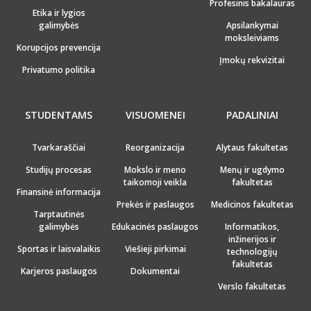
Profesinis bakalauras
Etika ir lygios
galimybės
Apsilankymai
moksleiviams
Korupcijos prevencija
Įmokų rekvizitai
Privatumo politika
STUDENTAMS
VISUOMENEI
PADALINIAI
Tvarkaraščiai
Reorganizacija
Alytaus fakultetas
Studijų procesas
Mokslo ir meno
Menų ir ugdymo
taikomoji veikla
fakultetas
Finansinė informacija
Prekės ir paslaugos
Medicinos fakultetas
Tarptautinės
galimybės
Edukacinės paslaugos
Informatikos,
inžinerijos ir
Sportas ir laisvalaikis
Viešieji pirkimai
technologijų
fakultetas
Karjeros paslaugos
Dokumentai
Verslo fakultetas