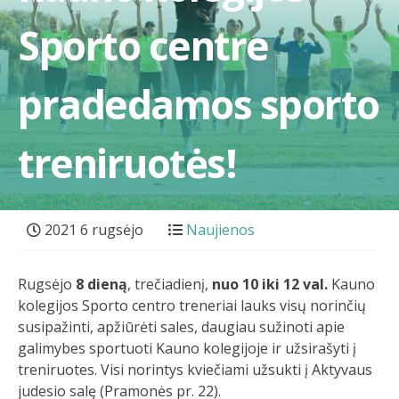
Sporto centre
pradedamos sporto
treniruotės!
2021 6 rugsėjo
Naujienos
Rugsėjo
8 dieną
, trečiadienį,
nuo 10 iki 12 val.
Kauno
kolegijos Sporto centro treneriai lauks visų norinčių
susipažinti, apžiūrėti sales, daugiau sužinoti apie
galimybes sportuoti Kauno kolegijoje ir užsirašyti į
treniruotes. Visi norintys kviečiami užsukti į Aktyvaus
judesio salę (Pramonės pr. 22).