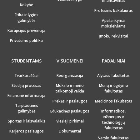
finansavimas
Kokybė
Profesinis bakalauras
Etika ir lygios
galimybės
Apsilankymai
moksleiviams
Korupcijos prevencija
Įmokų rekvizitai
Privatumo politika
STUDENTAMS
VISUOMENEI
PADALINIAI
Tvarkaraščiai
Reorganizacija
Alytaus fakultetas
Studijų procesas
Mokslo ir meno
Menų ir ugdymo
taikomoji veikla
fakultetas
Finansinė informacija
Prekės ir paslaugos
Medicinos fakultetas
Tarptautinės
galimybės
Edukacinės paslaugos
Informatikos,
inžinerijos ir
Sportas ir laisvalaikis
Viešieji pirkimai
technologijų
fakultetas
Karjeros paslaugos
Dokumentai
Verslo fakultetas