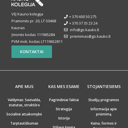
VšĮ Kauno kolegija
+ 370 600 50 275
Pramonės pr. 20, LT-50468
+ 370 37 35 23 24
Kaunas
info@go.kauko.lt
Įmonės kodas 111965284
priemimas@go.kauko.lt
PVM mok. kodas LT119652811
KONTAKTAI
APIE MUS
KAS MES ESAME
STOJANTIESIEMS
Valdymas: Savivalda,
Pagrindiniai faktai
Studijų programos
statutas, struktūra
Strategija
Informacija apie
Socialinė atsakomybė
priėmimą
Istorija
Tarptautiškumas
Kaina, formos ir
Stiliaus knyga