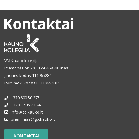
Kontaktai
VšĮ Kauno kolegija
Pramonės pr. 20, LT-50468 Kaunas
Įmonės kodas 111965284
PVM mok. kodas LT119652811
+ 370 600 50 275
+ 370 37 35 23 24
info@go.kauko.lt
priemimas@go.kauko.lt
KONTAKTAI