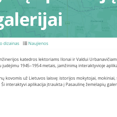
alerijai
o dizainas
Naujienos
žinerijos katedros lektoriams Ilonai ir Valdui Urbanavičiam
iu judėjimu 1945–1954 metais, įamžinimą interaktyvioje aplika
nų kovomis už Lietuvos laisvę: istorijos mokytojai, mokiniai,
Ši interaktyvi aplikacija įtraukta į Pasaulinę žemėlapių galer