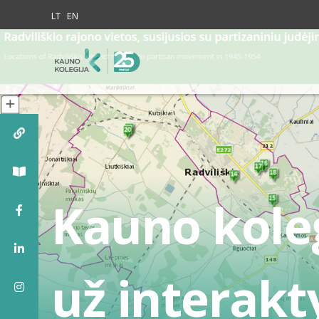
Skip to content
LT
EN
Kauno koleg
už interakt