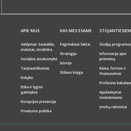
APIE MUS
KAS MES ESAME
STOJANTIESIE
Valdymas: Savivalda,
Pagrindiniai faktai
Studijų programos
statutas, struktūra
Strategija
Informacija apie
Socialinė atsakomybė
priėmimą
Istorija
Tarptautiškumas
Kaina, formos ir
Stiliaus knyga
finansavimas
Kokybė
Profesinis bakalau
Etika ir lygios
galimybės
Apsilankymai
moksleiviams
Korupcijos prevencija
Įmokų rekvizitai
Privatumo politika