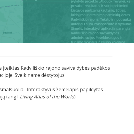
s įteiktas Radviliškio rajono savivaldybės padėkos
cijoje. Sveikiname dėstytojus!
 smalsuoliai. Interaktyvus žemėlapis papildytas
iją (angl.
Living Atlas of the World
).