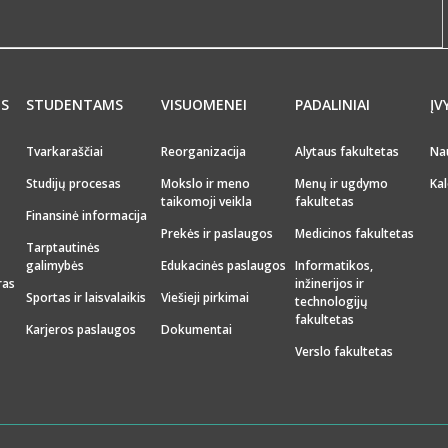
MS
STUDENTAMS
VISUOMENEI
PADALINIAI
ĮV
Tvarkaraščiai
Reorganizacija
Alytaus fakultetas
Na
Studijų procesas
Mokslo ir meno
Menų ir ugdymo
Kal
taikomoji veikla
fakultetas
Finansinė informacija
Prekės ir paslaugos
Medicinos fakultetas
Tarptautinės
galimybės
Edukacinės paslaugos
Informatikos,
ras
inžinerijos ir
Sportas ir laisvalaikis
Viešieji pirkimai
technologijų
fakultetas
Karjeros paslaugos
Dokumentai
Verslo fakultetas