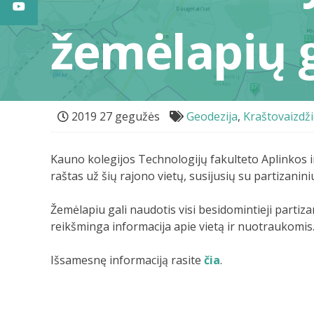
žemėlapių g
2019 27 gegužės
Geodezija
,
Kraštovaizdži
Kauno kolegijos Technologijų fakulteto Aplinkos in
raštas už šių rajono vietų, susijusių su partizanin
Žemėlapiu gali naudotis visi besidomintieji partiza
reikšminga informacija apie vietą ir nuotraukomis. 
Išsamesnę informaciją rasite
čia
.