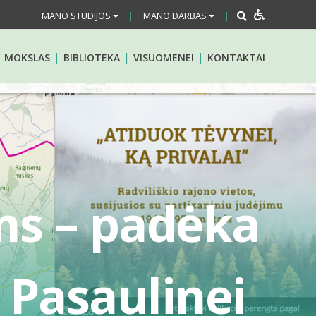
MANO STUDIJOS
MANO DARBAS
|
|
MOKSLAS
BIBLIOTEKA
VISUOMENEI
KONTAKTAI
ms – padėka
 Pasaulinei