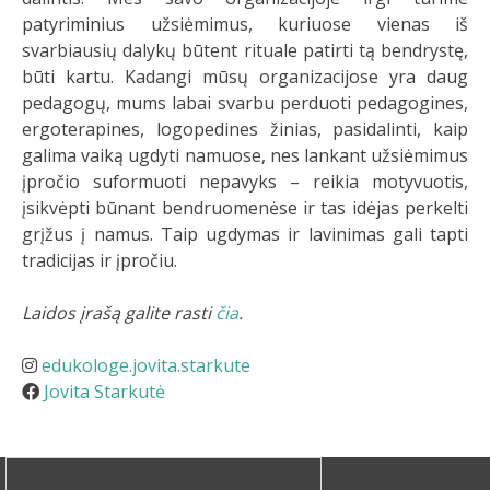
patyriminius užsiėmimus, kuriuose vienas iš
svarbiausių dalykų būtent rituale patirti tą bendrystę,
būti kartu. Kadangi mūsų organizacijose yra daug
pedagogų, mums labai svarbu perduoti pedagogines,
ergoterapines, logopedines žinias, pasidalinti, kaip
galima vaiką ugdyti namuose, nes lankant užsiėmimus
įpročio suformuoti nepavyks – reikia motyvuotis,
įsikvėpti būnant bendruomenėse ir tas idėjas perkelti
grįžus į namus. Taip ugdymas ir lavinimas gali tapti
tradicijas ir įpročiu.
Laidos įrašą galite rasti
čia
.
edukologe.jovita.starkute
Jovita Starkutė