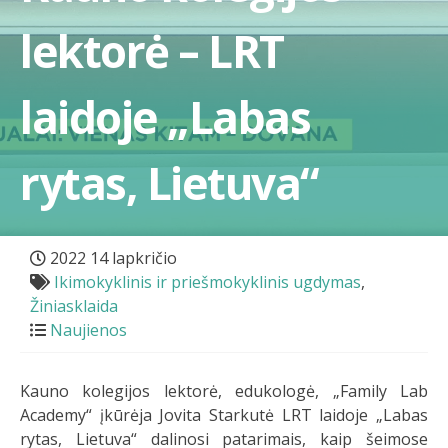
lektorė – LRT
laidoje „Labas
rytas, Lietuva“
2022 14 lapkričio
Ikimokyklinis ir priešmokyklinis ugdymas
,
Žiniasklaida
Naujienos
Kauno kolegijos lektorė, edukologė, „Family Lab
Academy“ įkūrėja Jovita Starkutė LRT laidoje „Labas
rytas, Lietuva“ dalinosi patarimais, kaip šeimose