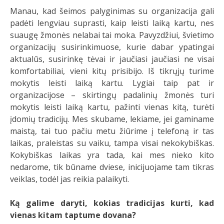
Manau, kad šeimos palyginimas su organizacija gali
padėti lengviau suprasti, kaip leisti laiką kartu, nes
suaugę žmonės nelabai tai moka. Pavyzdžiui, švietimo
organizacijų susirinkimuose, kurie dabar ypatingai
aktualūs, susirinkę tėvai ir jaučiasi jaučiasi ne visai
komfortabiliai, vieni kitų prisibijo.
Iš tikrųjų turime
mokytis leisti laiką kartu. Lygiai taip pat ir
organizacijose – skirtingų padalinių žmonės turi
mokytis leisti laiką kartu, pažinti vienas kitą, turėti
įdomių tradicijų. Mes skubame, lekiame, jei gaminame
maistą, tai tuo pačiu metu žiūrime į telefoną ir tas
laikas, praleistas su vaiku, tampa visai nekokybiškas.
Kokybiškas laikas yra tada, kai mes nieko kito
nedarome,
tik būname dviese, inicijuojame tam tikras
veiklas, todėl jas reikia palaikyti.
Ką galime daryti, kokias tradicijas kurti, kad
vienas kitam taptume dovana?