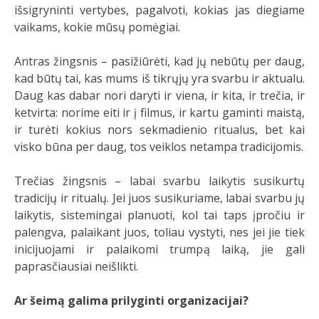
išsigryninti vertybes, pagalvoti, kokias jas diegiame
vaikams, kokie mūsų pomėgiai.
Antras žingsnis – pasižiūrėti, kad jų nebūtų per daug,
kad būtų tai, kas mums iš tikrųjų yra svarbu ir aktualu.
Daug kas dabar nori daryti ir viena, ir kita, ir trečia, ir
ketvirta: norime eiti ir į filmus, ir kartu gaminti maistą,
ir turėti kokius nors sekmadienio ritualus, bet kai
visko būna per daug, tos veiklos netampa tradicijomis.
Trečias žingsnis – labai svarbu laikytis susikurtų
tradicijų ir ritualų. Jei juos susikuriame, labai svarbu jų
laikytis, sistemingai planuoti, kol tai taps įpročiu ir
palengva, palaikant juos, toliau vystyti, nes jei jie tiek
inicijuojami ir palaikomi trumpą laiką, jie gali
paprasčiausiai neišlikti.
Ar šeimą galima prilyginti organizacijai?