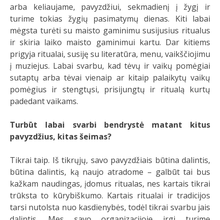
arba keliaujame, pavyzdžiui, sekmadienį į žygį ir
turime tokias žygių pasimatymų dienas. Kiti labai
mėgsta turėti su maisto gaminimu susijusius ritualus
ir skiria laiko maisto gaminimui kartu. Dar kitiems
prigyja ritualai, susiję su literatūra, menu, vaikščiojimu
į muziejus. Labai svarbu, kad tėvų ir vaikų pomėgiai
sutaptų arba tėvai vienaip ar kitaip palaikytų vaikų
pomėgius ir stengtųsi, prisijungtų ir ritualą kurtų
padedant vaikams.
Turbūt labai svarbi bendrystė matant kitus
pavyzdžius, kitas šeimas?
Tikrai taip. Iš tikrųjų, savo pavyzdžiais būtina dalintis,
būtina dalintis, ką naujo atradome – galbūt tai bus
kažkam naudingas, įdomus ritualas, nes kartais tikrai
trūksta to kūrybiškumo. Kartais ritualai ir tradicijos
tarsi nutolsta nuo kasdienybės, todėl tikrai svarbu jais
dalintis.
Mes savo organizacijoje irgi turime