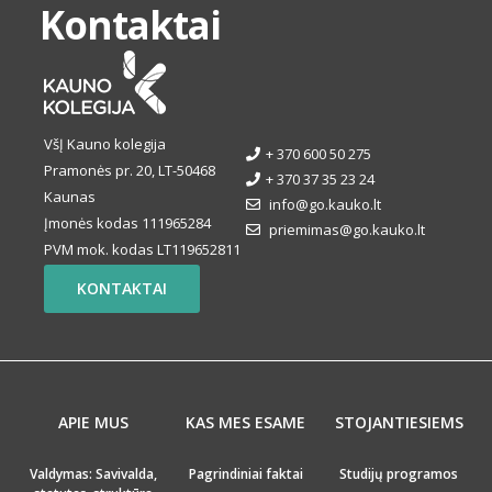
Kontaktai
VšĮ Kauno kolegija
+ 370 600 50 275
Pramonės pr. 20, LT-50468
+ 370 37 35 23 24
Kaunas
info@go.kauko.lt
Įmonės kodas 111965284
priemimas@go.kauko.lt
PVM mok. kodas LT119652811
KONTAKTAI
APIE MUS
KAS MES ESAME
STOJANTIESIEMS
Valdymas: Savivalda,
Pagrindiniai faktai
Studijų programos