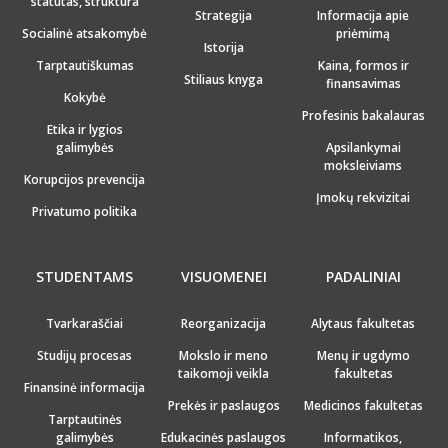
statutas, struktūra
Strategija
Informacija apie
Socialinė atsakomybė
priėmimą
Istorija
Tarptautiškumas
Kaina, formos ir
Stiliaus knyga
finansavimas
Kokybė
Profesinis bakalauras
Etika ir lygios
galimybės
Apsilankymai
moksleiviams
Korupcijos prevencija
Įmokų rekvizitai
Privatumo politika
STUDENTAMS
VISUOMENEI
PADALINIAI
Tvarkaraščiai
Reorganizacija
Alytaus fakultetas
Studijų procesas
Mokslo ir meno
Menų ir ugdymo
taikomoji veikla
fakultetas
Finansinė informacija
Prekės ir paslaugos
Medicinos fakultetas
Tarptautinės
galimybės
Edukacinės paslaugos
Informatikos,