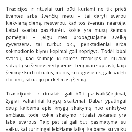
Tradicijos ir ritualai turi būti kuriami ne tik prieš
šventes arba švenčių metu – tai daryti svarbu
kiekvieną dieną, nesvarbu, kad tos šventės neartėja.
Labai svarbu pasižiūrėti, kokie yra mūsų šeimos
pomėgiai – jeigu mes propaguojame sveiką
gyvenseną, tai turbūt picų penktadieniai arba
sekmadienio blynų kepimai gali neprigyti. Todėl labai
svarbu, kad šeimoje kuriamos tradicijos ir ritualai
sutaptų su šeimos vertybėmis. Lengviau suprasti, kaip
šeimoje kurti ritualus, mums, suaugusiems, gali padėti
darbinių situacijų perkėlimas į šeimą.
Tradicijomis ir ritualais gali būti pasivaikščiojimai,
žygiai, vakariniai knygų skaitymai. Dabar ypatingai
daug kalbama apie knygų skaitymą nuo ankstyvo
amžiaus, todėl tokie skaitymo ritualai vakarais yra
labai svarbūs. Taip pat tai gali būti pasimatymai su
vaiku, kai turiningai leidžiame laiką, kalbame su vaiku