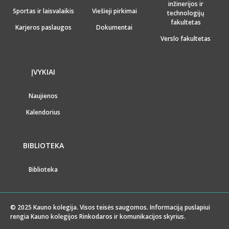
inžinerijos ir
Sportas ir laisvalaikis
Viešieji pirkimai
technologijų
fakultetas
Karjeros paslaugos
Dokumentai
Verslo fakultetas
ĮVYKIAI
Naujienos
Kalendorius
BIBLIOTEKA
Biblioteka
© 2025 Kauno kolegija. Visos teisės saugomos. Informaciją puslapiui
rengia Kauno kolegijos Rinkodaros ir komunikacijos skyrius.